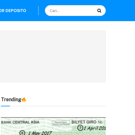
OR DEPOSITO
Trending