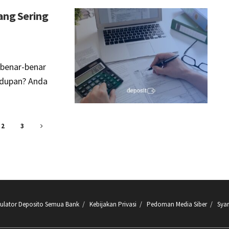
ang Sering
 benar-benar
idupan? Anda
2
3
kulator Deposito Semua Bank
Kebijakan Privasi
Pedoman Media Siber
Sya