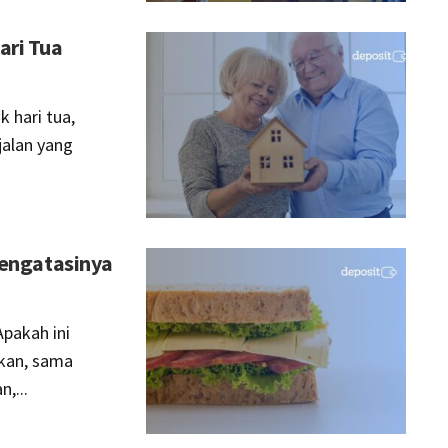
ari Tua
k hari tua,
alan yang
Mengatasinya
pakah ini
kan, sama
,...