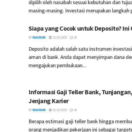
dipilih oleh nasabah sesuai kebutuhan dan tuj
masing-masing. Investasi merupakan langkah p
Siapa yang Cocok untuk Deposito? Ini
BY
MASRUM
31/10/2025
0
Deposito adalah salah satu instrumen investasi
aman di bank. Anda dapat menyimpan dana de
mengajukan pembukaan...
Informasi Gaji Teller Bank, Tunjangan
Jenjang Karier
BY
MASRUM
31/10/2025
0
Berapa estimasi gaji teller bank hingga memb
orang menjadikan pekerjaan ini sebagai target