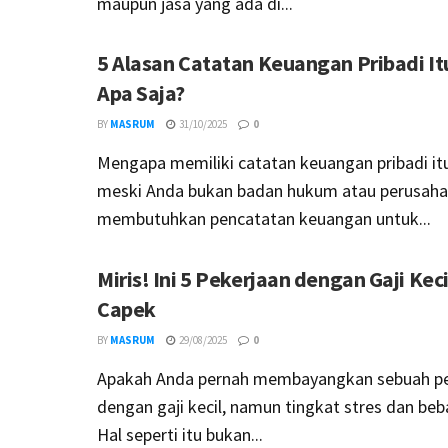
maupun jasa yang ada di...
5 Alasan Catatan Keuangan Pribadi It
Apa Saja?
BY
MASRUM
31/10/2025
0
Mengapa memiliki catatan keuangan pribadi itu
meski Anda bukan badan hukum atau perusaha
membutuhkan pencatatan keuangan untuk...
Miris! Ini 5 Pekerjaan dengan Gaji Keci
Capek
BY
MASRUM
29/08/2025
0
Apakah Anda pernah membayangkan sebuah pe
dengan gaji kecil, namun tingkat stres dan beba
Hal seperti itu bukan...