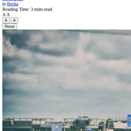
in
Berita
Reading Time: 3 mins read
A
A
A
A
Reset