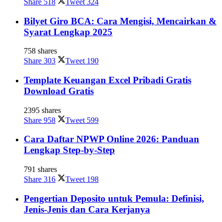
Share
518
Tweet
324
Bilyet Giro BCA: Cara Mengisi, Mencairkan &
Syarat Lengkap 2025
758 shares
Share
303
Tweet
190
Template Keuangan Excel Pribadi Gratis
Download Gratis
2395 shares
Share
958
Tweet
599
Cara Daftar NPWP Online 2026: Panduan
Lengkap Step-by-Step
791 shares
Share
316
Tweet
198
Pengertian Deposito untuk Pemula: Definisi,
Jenis-Jenis dan Cara Kerjanya