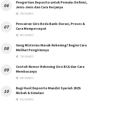
Pengertian Deposito untuk Pemula: Definisi,
Jenis-Jenis dan Cara Kerjanya
799 SHARES
Pencairan Giro Beda Bank: Durasi, Proses &
Cara Mempercepat
685 SHARES
Uang Misterius Masuk Rekening? Begini Cara
Melihat Pengirimnya
759 SHARES
Contoh Nomor Rekening Giro BCA dan Cara
Membacanya
648 SHARES
Bagi Hasil Deposito Mandiri Syariah 2025:
Nisbah & Simulasi
652 SHARES