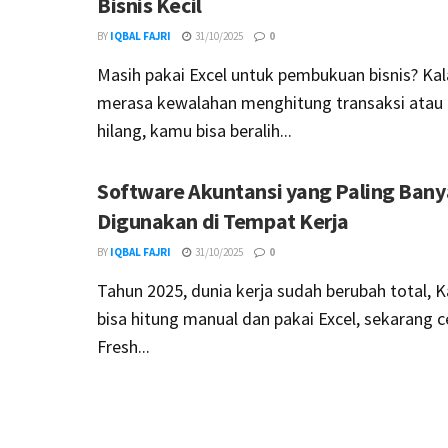
Bisnis Kecil
BY
IQBAL FAJRI
31/10/2025
0
Masih pakai Excel untuk pembukuan bisnis? Ka
merasa kewalahan menghitung transaksi atau 
hilang, kamu bisa beralih...
Software Akuntansi yang Paling Ban
Digunakan di Tempat Kerja
BY
IQBAL FAJRI
31/10/2025
0
Tahun 2025, dunia kerja sudah berubah total, K
bisa hitung manual dan pakai Excel, sekarang c
Fresh...