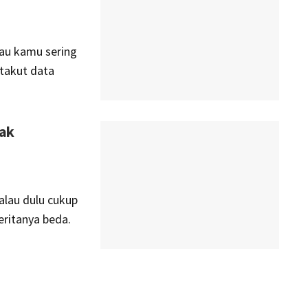
lau kamu sering
takut data
yak
alau dulu cukup
eritanya beda.