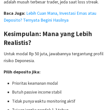
adalah musuh terbesar trader, jeda saat loss streak.
Baca Juga:
Lebih Cuan Mana, Investasi Emas atau
Deposito? Ternyata Begini Hasilnya
Kesimpulan: Mana yang Lebih
Realistis?
Untuk modal Rp 50 juta, jawabannya tergantung profil
risiko Deponesia.
Pilih deposito jika:
Prioritas keamanan modal
Butuh passive income stabil
Tidak punya waktu monitoring aktif