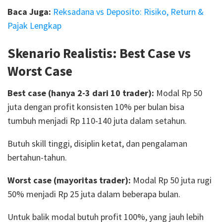
Baca Juga:
Reksadana vs Deposito: Risiko, Return &
Pajak Lengkap
Skenario Realistis: Best Case vs
Worst Case
Best case (hanya 2-3 dari 10 trader):
Modal Rp 50
juta dengan profit konsisten 10% per bulan bisa
tumbuh menjadi Rp 110-140 juta dalam setahun.
Butuh skill tinggi, disiplin ketat, dan pengalaman
bertahun-tahun.
Worst case (mayoritas trader):
Modal Rp 50 juta rugi
50% menjadi Rp 25 juta dalam beberapa bulan.
Untuk balik modal butuh profit 100%, yang jauh lebih