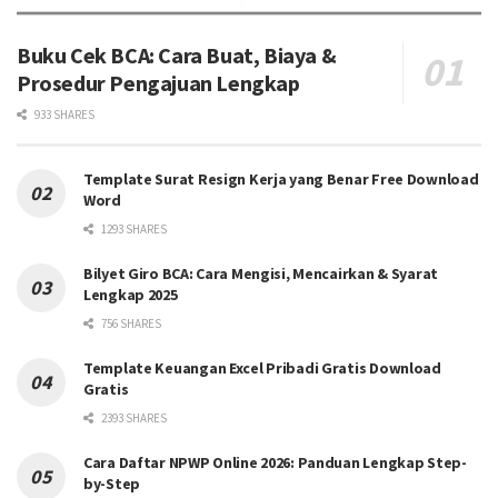
Buku Cek BCA: Cara Buat, Biaya &
Prosedur Pengajuan Lengkap
933 SHARES
Template Surat Resign Kerja yang Benar Free Download
Word
1293 SHARES
Bilyet Giro BCA: Cara Mengisi, Mencairkan & Syarat
Lengkap 2025
756 SHARES
Template Keuangan Excel Pribadi Gratis Download
Gratis
2393 SHARES
Cara Daftar NPWP Online 2026: Panduan Lengkap Step-
by-Step