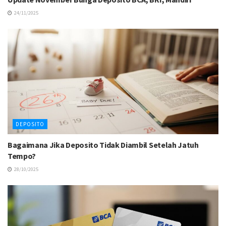
24/11/2025
DEPOSITO
Bagaimana Jika Deposito Tidak Diambil Setelah Jatuh
Tempo?
28/10/2025