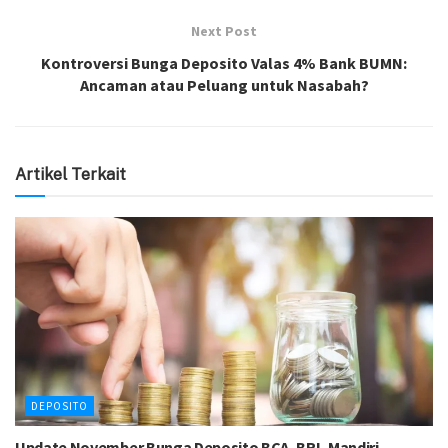
Next Post
Kontroversi Bunga Deposito Valas 4% Bank BUMN:
Ancaman atau Peluang untuk Nasabah?
Artikel Terkait
DEPOSITO
Update November Bunga Deposito BCA, BRI, Mandiri