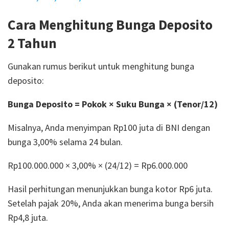
Cara Menghitung Bunga Deposito
2 Tahun
Gunakan rumus berikut untuk menghitung bunga
deposito:
Bunga Deposito = Pokok × Suku Bunga × (Tenor/12)
Misalnya, Anda menyimpan Rp100 juta di BNI dengan
bunga 3,00% selama 24 bulan.
Rp100.000.000 × 3,00% × (24/12) = Rp6.000.000
Hasil perhitungan menunjukkan bunga kotor Rp6 juta.
Setelah pajak 20%, Anda akan menerima bunga bersih
Rp4,8 juta.