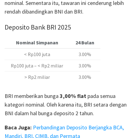
nominal. Sementara itu, tawaran ini cenderung lebih
rendah dibandingkan BNI dan BRI.
Deposito Bank BRI 2025
Nominal Simpanan
24 Bulan
< Rp100 juta
3.00%
Rp100 juta – < Rp2 miliar
3.00%
> Rp2 miliar
3.00%
BRI memberikan bunga
3,00% flat
pada semua
kategori nominal. Oleh karena itu, BRI setara dengan
BNI dalam hal bunga deposito 2 tahun.
Baca Juga:
Perbandingan Deposito Berjangka BCA,
Mandiri, BRI, CIMB, dan Permata