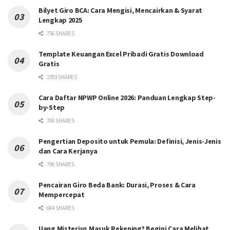
Bilyet Giro BCA: Cara Mengisi, Mencairkan & Syarat
Lengkap 2025
756 SHARES
Template Keuangan Excel Pribadi Gratis Download
Gratis
2393 SHARES
Cara Daftar NPWP Online 2026: Panduan Lengkap Step-
by-Step
788 SHARES
Pengertian Deposito untuk Pemula: Definisi, Jenis-Jenis
dan Cara Kerjanya
796 SHARES
Pencairan Giro Beda Bank: Durasi, Proses & Cara
Mempercepat
684 SHARES
Uang Misterius Masuk Rekening? Begini Cara Melihat