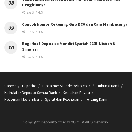
Pengirimnya
757 SHARES
Contoh Nomor Rekening Giro BCA dan Cara Membacanya
644 SHARES
Bagi Hasil Deposito Mandiri Syariah 2025: Nisbah &
Simulasi
652 SHARES
Careers
Deposito
Disclaimer Situs deposito.co.id
Hubungi Kami
Kalkulator Deposito Semua Bank
Kebijakan Privasi
Pedoman Media Siber
Syarat dan Ketentuan
Tentang Kami
Copyright Deposito.co.id © 2025. AWBS Network.