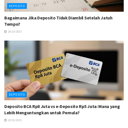
DEPOSITO
Bagaimana Jika Deposito Tidak Diambil Setelah Jatuh
Tempo?
28/10/2025
DEPOSITO
Deposito BCA Rp8 Juta vs e-Deposito Rp5 Juta: Mana yang
Lebih Menguntungkan untuk Pemula?
29/10/2025