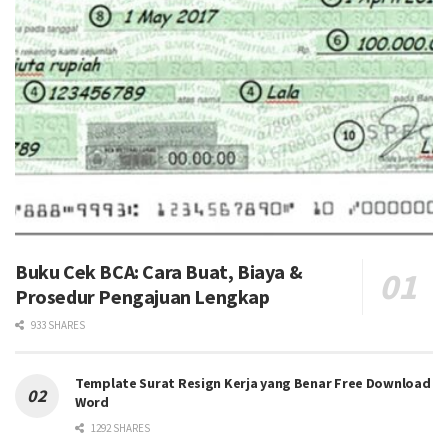
Buku Cek BCA: Cara Buat, Biaya &
Prosedur Pengajuan Lengkap
933 SHARES
Template Surat Resign Kerja yang Benar Free Download
Word
1292 SHARES