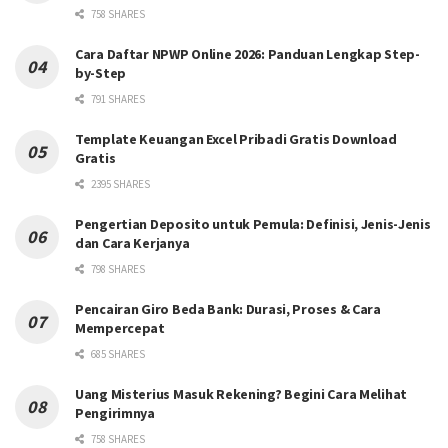
758 SHARES
Cara Daftar NPWP Online 2026: Panduan Lengkap Step-
by-Step
791 SHARES
Template Keuangan Excel Pribadi Gratis Download
Gratis
2395 SHARES
Pengertian Deposito untuk Pemula: Definisi, Jenis-Jenis
dan Cara Kerjanya
798 SHARES
Pencairan Giro Beda Bank: Durasi, Proses & Cara
Mempercepat
685 SHARES
Uang Misterius Masuk Rekening? Begini Cara Melihat
Pengirimnya
758 SHARES