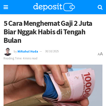
5 Cara Menghemat Gaji 2 Juta
Biar Nggak Habis di Tengah
Bulan
by
Miftahul Huda
30/10/2025
A
A
Reading Time: 4 mins read