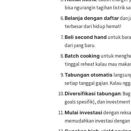
bisa ngurangin tagihan listrik 
dan j
Belanja dengan daftar
terbesar dari hidup hemat!
untuk bara
Beli second hand
dari yang baru.
untuk menghema
Batch cooking
tinggal reheat kalau mau makan
langsung
Tabungan otomatis
setiap tanggal gajian. Kalau ng
: Ba
Diversifikasi tabungan
goals spesifik), dan investment
dengan reksa 
Mulai investasi
memudahkan investasi dengan 