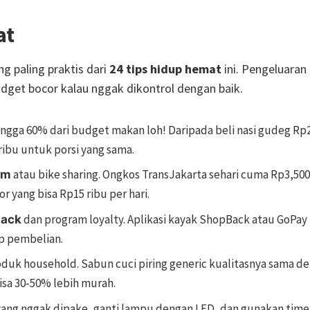
at
g paling praktis dari
24 tips hidup hemat
ini. Pengeluaran 
 budget bocor kalau nggak dikontrol dengan baik.
 hingga 60% dari budget makan loh! Daripada beli nasi gudeg Rp2
ribu untuk porsi yang sama.
atau bike sharing. Ongkos TransJakarta sehari cuma Rp3,500
um
 yang bisa Rp15 ribu per hari.
dan program loyalty. Aplikasi kayak ShopBack atau GoPay 
back
ap pembelian.
duk household. Sabun cuci piring generic kualitasnya sama d
isa 30-50% lebih murah.
yang nggak dipake, ganti lampu dengan LED, dan gunakan timer 