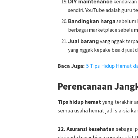
kendaraan d
DIY maintenance
sendiri. YouTube adalah guru te
sebelum b
Bandingkan harga
berbagai marketplace sebelum
yang nggak terpa
Jual barang
yang nggak kepake bisa dijual 
Baca Juga:
5 Tips Hidup Hemat d
Perencanaan Jang
Tips hidup hemat
yang terakhir a
semua usaha hemat jadi sia-sia ka
22. Asuransi kesehatan
sebagai p
daripada bayar biaya rumah sakit R