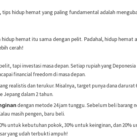
,
tips hidup hemat
yang paling fundamental adalah mengub
 hidup hemat itu sama dengan pelit. Padahal, hidup hemat 
ebih cerah!
elit, tapi investasi masa depan. Setiap rupiah yang Deponesi
ncapai financial freedom di masa depan.
ang realistis dan terukur. Misalnya, target punya dana darurat 
ke Jepang dalam 2 tahun.
dengan metode 24 jam tunggu. Sebelum beli barang n
nginan
Kalau masih pengen, baru beli.
50% untuk kebutuhan pokok, 30% untuk keinginan, dan 20% u
asar yang udah terbukti ampuh!