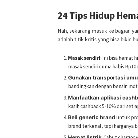
24 Tips Hidup Hem
Nah, sekarang masuk ke bagian yan
adalah titik kritis yang bisa bikin
Masak sendiri
: Ini bisa hemat
masak sendiri cuma habis Rp10 
Gunakan transportasi um
bandingkan dengan bensin motor
Manfaatkan aplikasi cash
kasih cashback 5-10% dari seti
untuk pro
Beli generic brand
brand terkenal, tapi harganya b
: Cabut charger 
Hemat listrik