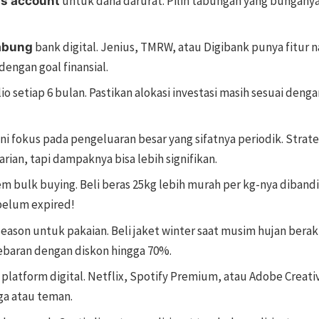
untuk dana darurat. Pilih tabungan yang bunganya
gs account
bank digital. Jenius, TMRW, atau Digibank punya fitur 
abung
dengan goal finansial.
io setiap 6 bulan. Pastikan alokasi investasi masih sesuai denga
ini fokus pada pengeluaran besar yang sifatnya periodik. Strat
ian, tapi dampaknya bisa lebih signifikan.
m bulk buying. Beli beras 25kg lebih murah per kg-nya dibandi
ebelum expired!
eason untuk pakaian. Beli jaket winter saat musim hujan berak
lebaran dengan diskon hingga 70%.
platform digital. Netflix, Spotify Premium, atau Adobe Creati
ga atau teman.