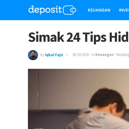
KEUANGAN
INVE
Simak 24 Tips H
by
Iqbal Fajri
30/10/2025
in
Keuangan
Reading