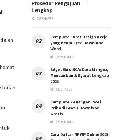
Prosedur Pengajuan
Lengkap
ah
933 SHARES
Template Surat Resign Kerja
adalah
yang Benar Free Download
Word
1292 SHARES
a hemat
Bilyet Giro BCA: Cara Mengisi,
Mencairkan & Syarat Lengkap
2025
6 bulan
756 SHARES
Template Keuangan Excel
on-
Pribadi Gratis Download
Gratis
2393 SHARES
ntuk
Cara Daftar NPWP Online 2026: