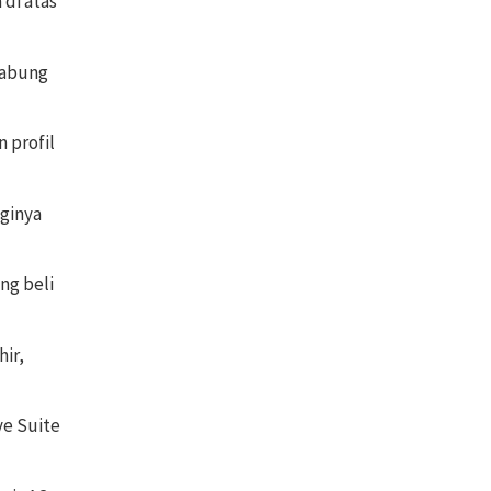
 di atas
nabung
n profil
eginya
ng beli
hir,
ve Suite