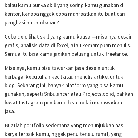
kalau kamu punya skill yang sering kamu gunakan di
kantor, kenapa nggak coba manfaatkan itu buat cari
penghasilan tambahan?
Coba deh, lihat skill yang kamu kuasai—misalnya desain
grafis, analisis data di Excel, atau kemampuan menulis.
Semua itu bisa kamu jadikan peluang untuk freelance.
Misalnya, kamu bisa tawarkan jasa desain untuk
berbagai kebutuhan kecil atau menulis artikel untuk
blog. Sekarang ini, banyak platform yang bisa kamu
gunakan, seperti Sribulancer atau Projects.co.id, bahkan
lewat Instagram pun kamu bisa mulai menawarkan
jasa.
Buatlah portfolio sederhana yang menunjukkan hasil
karya terbaik kamu, nggak perlu terlalu rumit, yang