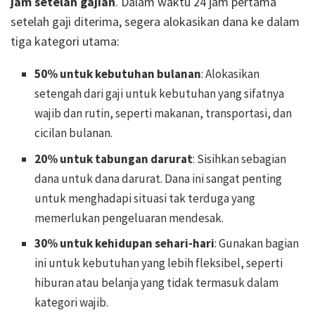
jam setelah gajian
. Dalam waktu 24 jam pertama
setelah gaji diterima, segera alokasikan dana ke dalam
tiga kategori utama:
50% untuk kebutuhan bulanan
: Alokasikan
setengah dari gaji untuk kebutuhan yang sifatnya
wajib dan rutin, seperti makanan, transportasi, dan
cicilan bulanan.
20% untuk tabungan darurat
: Sisihkan sebagian
dana untuk dana darurat. Dana ini sangat penting
untuk menghadapi situasi tak terduga yang
memerlukan pengeluaran mendesak.
30% untuk kehidupan sehari-hari
: Gunakan bagian
ini untuk kebutuhan yang lebih fleksibel, seperti
hiburan atau belanja yang tidak termasuk dalam
kategori wajib.