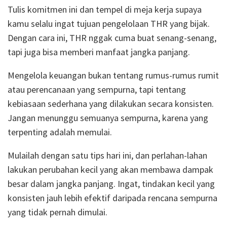
Tulis komitmen ini dan tempel di meja kerja supaya
kamu selalu ingat tujuan pengelolaan THR yang bijak.
Dengan cara ini, THR nggak cuma buat senang-senang,
tapi juga bisa memberi manfaat jangka panjang.
Mengelola keuangan bukan tentang rumus-rumus rumit
atau perencanaan yang sempurna, tapi tentang
kebiasaan sederhana yang dilakukan secara konsisten.
Jangan menunggu semuanya sempurna, karena yang
terpenting adalah memulai.
Mulailah dengan satu tips hari ini, dan perlahan-lahan
lakukan perubahan kecil yang akan membawa dampak
besar dalam jangka panjang. Ingat, tindakan kecil yang
konsisten jauh lebih efektif daripada rencana sempurna
yang tidak pernah dimulai.