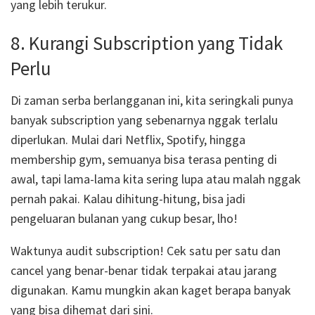
yang lebih terukur.
8. Kurangi Subscription yang Tidak
Perlu
Di zaman serba berlangganan ini, kita seringkali punya
banyak subscription yang sebenarnya nggak terlalu
diperlukan. Mulai dari Netflix, Spotify, hingga
membership gym, semuanya bisa terasa penting di
awal, tapi lama-lama kita sering lupa atau malah nggak
pernah pakai. Kalau dihitung-hitung, bisa jadi
pengeluaran bulanan yang cukup besar, lho!
Waktunya audit subscription! Cek satu per satu dan
cancel yang benar-benar tidak terpakai atau jarang
digunakan. Kamu mungkin akan kaget berapa banyak
yang bisa dihemat dari sini.