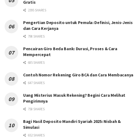
Gratis
2395 SHARES
Pengertian Deposito untuk Pemula: Definisi, Jenis-Jenis
dan Cara Kerjanya
798 SHARES
Pencairan Giro Beda Bank: Durasi, Proses & Cara
Mempercepat
685 SHARES
Contoh Nomor Rekening Giro BCA dan Cara Membacanya
647 SHARES
Uang Misterius Masuk Rekening? Begini Cara Melihat
Pengirimnya
758 SHARES
Bagi Hasil Deposito Mandiri Syariah 2025: Nisbah &
Simulasi
652 SHARES