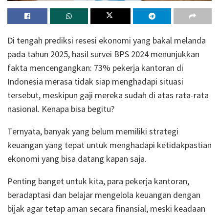
Di tengah prediksi resesi ekonomi yang bakal melanda
pada tahun 2025, hasil survei BPS 2024 menunjukkan
fakta mencengangkan: 73% pekerja kantoran di
Indonesia merasa tidak siap menghadapi situasi
tersebut, meskipun gaji mereka sudah di atas rata-rata
nasional. Kenapa bisa begitu?
Ternyata, banyak yang belum memiliki strategi
keuangan yang tepat untuk menghadapi ketidakpastian
ekonomi yang bisa datang kapan saja.
Penting banget untuk kita, para pekerja kantoran,
beradaptasi dan belajar mengelola keuangan dengan
bijak agar tetap aman secara finansial, meski keadaan