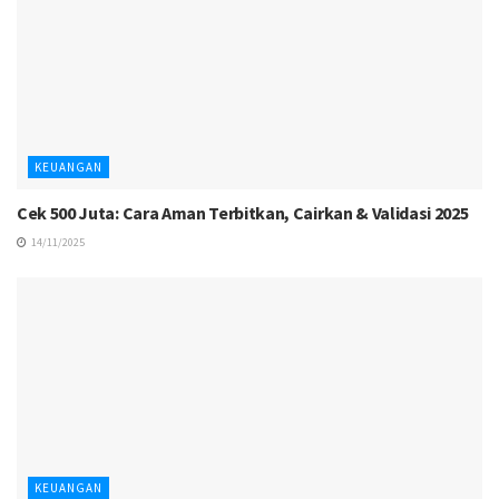
KEUANGAN
Cek 500 Juta: Cara Aman Terbitkan, Cairkan & Validasi 2025
14/11/2025
KEUANGAN