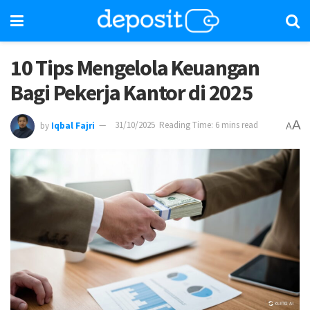
10 Tips Mengelola Keuangan
Bagi Pekerja Kantor di 2025
A
by
Iqbal Fajri
31/10/2025
Reading Time: 6 mins read
A