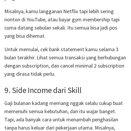
Misalnya, kamu langganan Netflix tapi lebih sering
nonton di YouTube, atau bayar gym membership tapi
cuma datang sebulan sekali. Itu semua bisa jadi pos
yang bisa dihemat.
Untuk memulai, cek bank statement kamu selama 3
bulan terakhir. Lihat semua transaksi yang berhubungan
dengan subscription, dan cancel minimal 2 subscription
yang dirasa tidak perlu.
9. Side Income dari Skill
Gaji bulanan kadang memang nggak selalu cukup buat
memenuhi semua kebutuhan, dan itu wajar banget.
Tapi, ada banyak cara untuk menambah penghasilan
tanpa harus keluar dari pekerjaan utama. Misalnya,