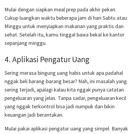
Mulai dengan siapkan meal prep pada akhir pekan.
Cukup luangkan waktu beberapa jam di hari Sabtu atau
Minggu untuk menyiapkan makanan yang praktis dan
sehat. Setelah itu, kamu tinggal bawa bekal ke kantor
sepanjang minggu.
4. Aplikasi Pengatur Uang
Sering merasa bingung uang habis untuk apa padahal
nggak beli barang-barang besar? Nah, ini masalah yang
sering terjadi, apalagi kalau kita nggak punya catatan
pengeluaran yang jelas. Tanpa sadar, pengeluaran kecil
yang nggak terkontrol bisa jadi numpuk dan bikin
keuangan jadi berantakan.
Mulai pakai aplikasi pengatur uang yang simpel. Banyak