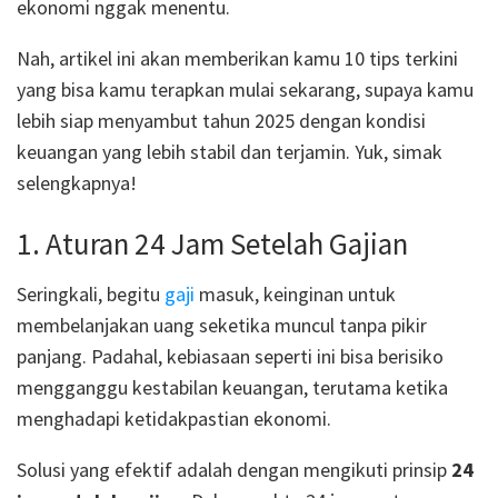
ekonomi nggak menentu.
Nah, artikel ini akan memberikan kamu 10 tips terkini
yang bisa kamu terapkan mulai sekarang, supaya kamu
lebih siap menyambut tahun 2025 dengan kondisi
keuangan yang lebih stabil dan terjamin. Yuk, simak
selengkapnya!
1. Aturan 24 Jam Setelah Gajian
Seringkali, begitu
gaji
masuk, keinginan untuk
membelanjakan uang seketika muncul tanpa pikir
panjang. Padahal, kebiasaan seperti ini bisa berisiko
mengganggu kestabilan keuangan, terutama ketika
menghadapi ketidakpastian ekonomi.
Solusi yang efektif adalah dengan mengikuti prinsip
24