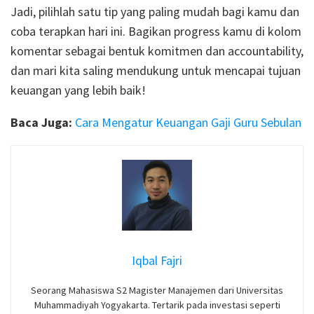
Jadi, pilihlah satu tip yang paling mudah bagi kamu dan
coba terapkan hari ini. Bagikan progress kamu di kolom
komentar sebagai bentuk komitmen dan accountability,
dan mari kita saling mendukung untuk mencapai tujuan
keuangan yang lebih baik!
Baca Juga:
Cara Mengatur Keuangan Gaji Guru Sebulan
Iqbal Fajri
Seorang Mahasiswa S2 Magister Manajemen dari Universitas
Muhammadiyah Yogyakarta. Tertarik pada investasi seperti