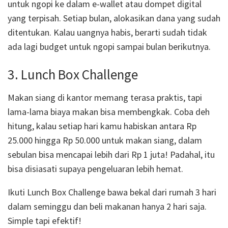
untuk ngopi
ke dalam e-wallet atau dompet digital
yang terpisah. Setiap bulan, alokasikan dana yang sudah
ditentukan. Kalau uangnya habis, berarti sudah tidak
ada lagi budget untuk ngopi sampai bulan berikutnya.
3. Lunch Box Challenge
Makan siang di kantor memang terasa praktis, tapi
lama-lama biaya makan bisa membengkak. Coba deh
hitung, kalau setiap hari kamu habiskan antara Rp
25.000 hingga Rp 50.000 untuk makan siang, dalam
sebulan bisa mencapai lebih dari Rp 1 juta! Padahal, itu
bisa disiasati supaya pengeluaran lebih hemat.
Ikuti Lunch Box Challenge bawa bekal dari rumah 3 hari
dalam seminggu dan beli makanan hanya 2 hari saja.
Simple tapi efektif!