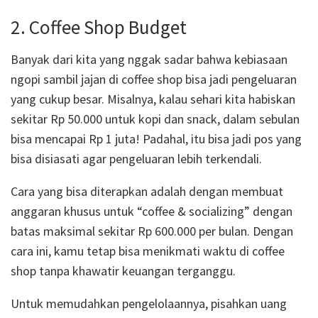
2. Coffee Shop Budget
Banyak dari kita yang nggak sadar bahwa kebiasaan
ngopi sambil jajan di coffee shop bisa jadi pengeluaran
yang cukup besar. Misalnya, kalau sehari kita habiskan
sekitar Rp 50.000 untuk kopi dan snack, dalam sebulan
bisa mencapai Rp 1 juta! Padahal, itu bisa jadi pos yang
bisa disiasati agar pengeluaran lebih terkendali.
Cara yang bisa diterapkan adalah dengan membuat
anggaran khusus untuk “coffee & socializing” dengan
batas maksimal sekitar Rp 600.000 per bulan. Dengan
cara ini, kamu tetap bisa menikmati waktu di coffee
shop tanpa khawatir keuangan terganggu.
Untuk memudahkan pengelolaannya,
pisahkan uang