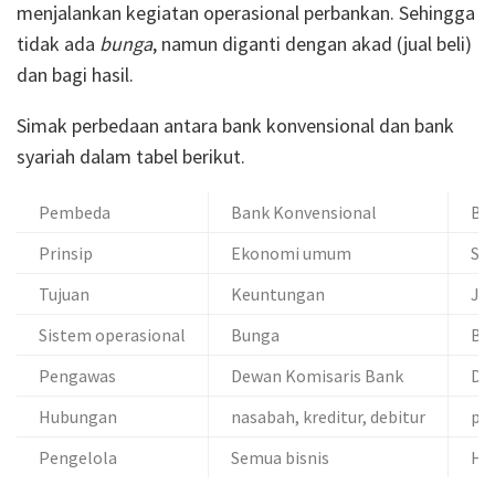
menjalankan kegiatan operasional perbankan. Sehingga
tidak ada
bunga
, namun diganti dengan akad (jual beli)
dan bagi hasil.
Simak perbedaan antara bank konvensional dan bank
syariah dalam tabel berikut.
Pembeda
Bank Konvensional
Ban
Prinsip
Ekonomi umum
Sya
Tujuan
Keuntungan
Jua
Sistem operasional
Bunga
Bag
Pengawas
Dewan Komisaris Bank
De
Hubungan
nasabah, kreditur, debitur
pen
Pengelola
Semua bisnis
Han