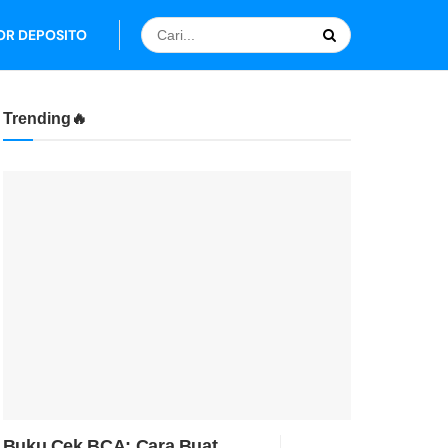
OR DEPOSITO
Trending🔥
Buku Cek BCA: Cara Buat,