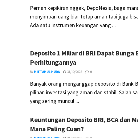
Pernah kepikiran nggak, DepoNesia, bagaiman
menyimpan uang biar tetap aman tapi juga bi
Ada satu instrumen keuangan yang ...
Deposito 1 Miliar di BRI Dapat Bunga 
Perhitungannya
BY
MIFTAHUL HUDA
31/10/2025
0
Banyak orang menganggap deposito di Bank B
pilihan investasi yang aman dan stabil. Salah s
yang sering muncul ...
Keuntungan Deposito BRI, BCA dan Ma
Mana Paling Cuan?