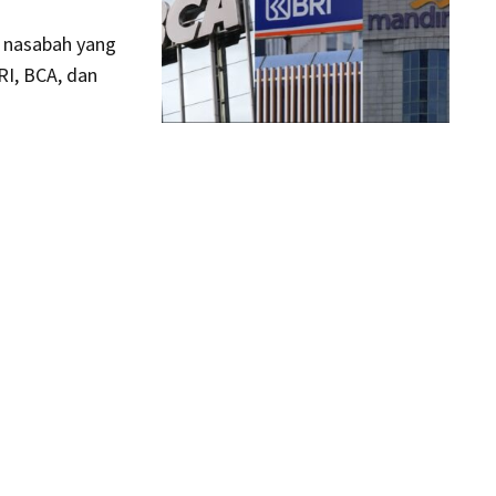
i nasabah yang
I, BCA, dan