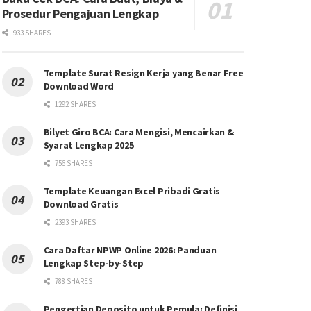
Prosedur Pengajuan Lengkap
933 SHARES
Template Surat Resign Kerja yang Benar Free
Download Word
1292 SHARES
Bilyet Giro BCA: Cara Mengisi, Mencairkan &
Syarat Lengkap 2025
756 SHARES
Template Keuangan Excel Pribadi Gratis
Download Gratis
2393 SHARES
Cara Daftar NPWP Online 2026: Panduan
Lengkap Step-by-Step
788 SHARES
Pengertian Deposito untuk Pemula: Definisi,