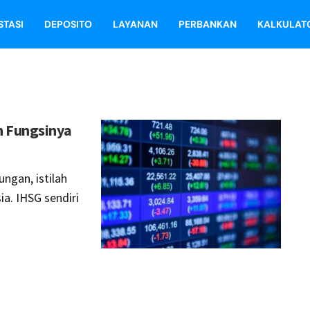
STASI
DEPOSITO
LAYANAN
PERBANKAN
KALKULAT
an Fungsinya
ngan, istilah
ia. IHSG sendiri