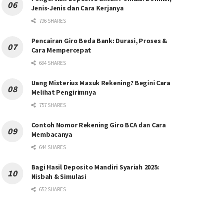
Jenis-Jenis dan Cara Kerjanya
796 SHARES
Pencairan Giro Beda Bank: Durasi, Proses &
Cara Mempercepat
684 SHARES
Uang Misterius Masuk Rekening? Begini Cara
Melihat Pengirimnya
757 SHARES
Contoh Nomor Rekening Giro BCA dan Cara
Membacanya
644 SHARES
Bagi Hasil Deposito Mandiri Syariah 2025:
Nisbah & Simulasi
652 SHARES