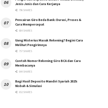
Jenis-Jenis dan Cara Kerjanya
796 SHARES
Pencairan Giro Beda Bank: Durasi, Proses &
Cara Mempercepat
684 SHARES
Uang Misterius Masuk Rekening? Begini Cara
Melihat Pengirimnya
757 SHARES
Contoh Nomor Rekening Giro BCA dan Cara
Membacanya
644 SHARES
Bagi Hasil Deposito Mandiri Syariah 2025:
Nisbah & Simulasi
652 SHARES