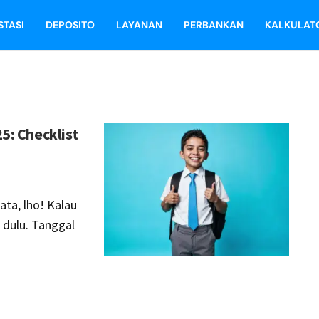
STASI
DEPOSITO
LAYANAN
PERBANKAN
KALKULAT
5: Checklist
ta, lho! Kalau
 dulu. Tanggal