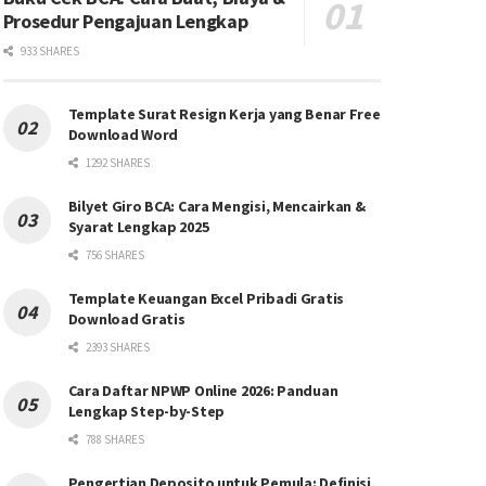
Prosedur Pengajuan Lengkap
933 SHARES
Template Surat Resign Kerja yang Benar Free
Download Word
1292 SHARES
Bilyet Giro BCA: Cara Mengisi, Mencairkan &
Syarat Lengkap 2025
756 SHARES
Template Keuangan Excel Pribadi Gratis
Download Gratis
2393 SHARES
Cara Daftar NPWP Online 2026: Panduan
Lengkap Step-by-Step
788 SHARES
Pengertian Deposito untuk Pemula: Definisi,