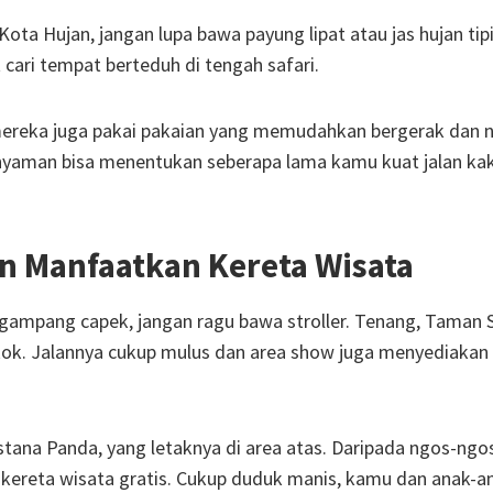
ota Hujan, jangan lupa bawa payung lipat atau jas hujan tipi
t cari tempat berteduh di tengah safari.
mereka juga pakai pakaian yang memudahkan bergerak dan 
g nyaman bisa menentukan seberapa lama kamu kuat jalan kak
an Manfaatkan Kereta Wisata
gampang capek, jangan ragu bawa stroller. Tenang, Taman S
t kok. Jalannya cukup mulus dan area show juga menyediakan
stana Panda, yang letaknya di area atas. Daripada ngos-ngo
k kereta wisata gratis. Cukup duduk manis, kamu dan anak-a