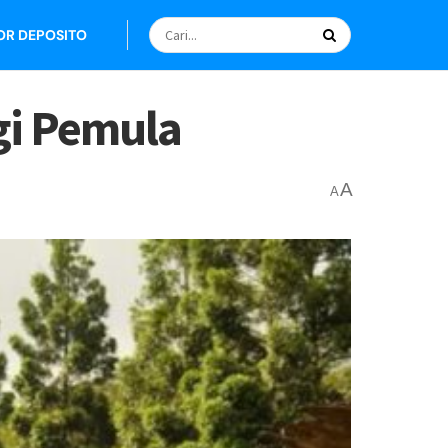
OR DEPOSITO
gi Pemula
A
A