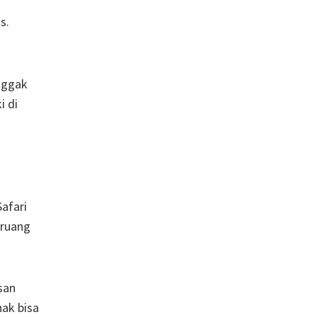
s.
nggak
i di
afari
 ruang
san
nak bisa