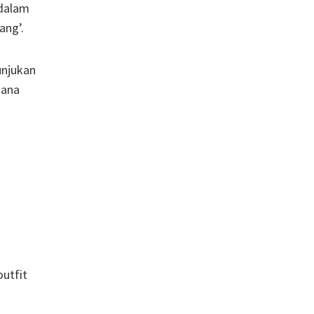
 dalam
ang’.
unjukan
hana
outfit