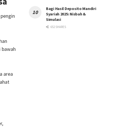
sa
Bagi Hasil Deposito Mandiri
Syariah 2025: Nisbah &
 pengin
Simulasi
652 SHARES
ihan
di bawah
a area
rahat
r,