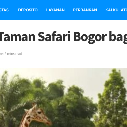
STASI
DEPOSITO
LAYANAN
PERBANKAN
KALKULAT
 Taman Safari Bogor ba
e: 3 mins read