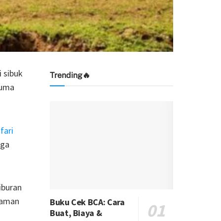
i sibuk
Trending🔥
cuma
fari
uga
iburan
nyaman
Buku Cek BCA: Cara
Buat, Biaya &