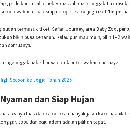
Tapi, perlu kamu tahu, beberapa wahana ini nggak termasuk
k semua wahana, siap-siap dompet kamu juga ikut ‘berpetual
g sudah termasuk tiket. Safari Journey, area Baby Zoo, pert
ukup bikin puas seharian. Kalau pun mau main, pilih 1–2 wa
ngan semuanya.
u juga nggak habis hanya untuk antre wahana berbayar.
High Season ke Jogja Tahun 2025
ng Nyaman dan Siap Hujan
rena areanya luas dan kamu akan banyak jalan kaki, pakailah 
onggar, topi, dan baju adem adalah pilihan tepat.