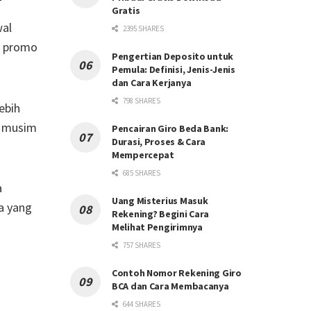
Gratis
wal
2395 SHARES
ya promo
Pengertian Deposito untuk
Pemula: Definisi, Jenis-Jenis
dan Cara Kerjanya
798 SHARES
ebih
u musim
Pencairan Giro Beda Bank:
Durasi, Proses & Cara
Mempercepat
685 SHARES
a
Uang Misterius Masuk
a yang
Rekening? Begini Cara
Melihat Pengirimnya
757 SHARES
Contoh Nomor Rekening Giro
BCA dan Cara Membacanya
644 SHARES