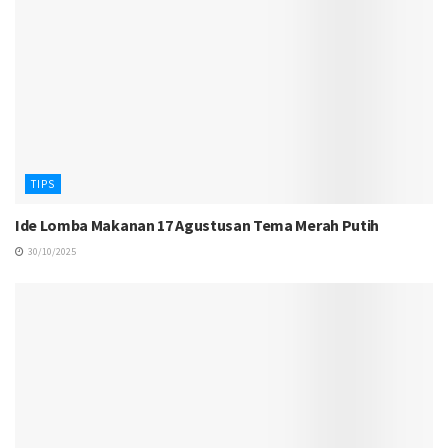
TIPS
Ide Lomba Makanan 17 Agustusan Tema Merah Putih
30/10/2025