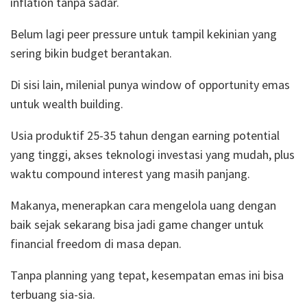
inflation tanpa sadar.
Belum lagi peer pressure untuk tampil kekinian yang
sering bikin budget berantakan.
Di sisi lain, milenial punya window of opportunity emas
untuk wealth building.
Usia produktif 25-35 tahun dengan earning potential
yang tinggi, akses teknologi investasi yang mudah, plus
waktu compound interest yang masih panjang.
Makanya, menerapkan cara mengelola uang dengan
baik sejak sekarang bisa jadi game changer untuk
financial freedom di masa depan.
Tanpa planning yang tepat, kesempatan emas ini bisa
terbuang sia-sia.