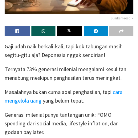
Sumber Freepik
Gaji udah naik berkali-kali, tapi kok tabungan masih
segitu-gitu aja? Deponesia nggak sendirian!
Ternyata 73% generasi milenial mengalami kesulitan
menabung meskipun penghasilan terus meningkat.
Masalahnya bukan cuma soal penghasilan, tapi
cara
mengelola uang
yang belum tepat.
Generasi milenial punya tantangan unik: FOMO
spending dari social media, lifestyle inflation, dan
godaan pay later.