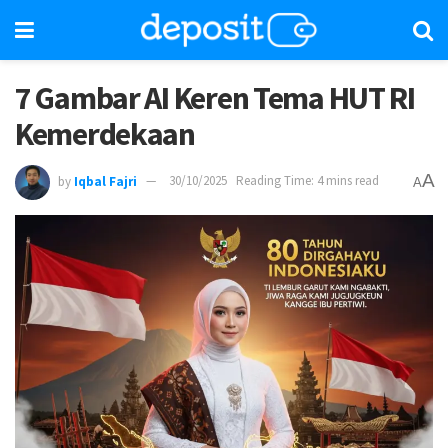
7 Gambar AI Keren Tema HUT RI
Kemerdekaan
A
by
Iqbal Fajri
30/10/2025
Reading Time: 4 mins read
A