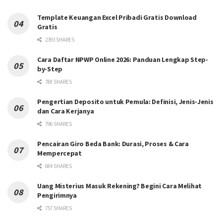
Template Keuangan Excel Pribadi Gratis Download
Gratis
2393 SHARES
Cara Daftar NPWP Online 2026: Panduan Lengkap Step-
by-Step
788 SHARES
Pengertian Deposito untuk Pemula: Definisi, Jenis-Jenis
dan Cara Kerjanya
796 SHARES
Pencairan Giro Beda Bank: Durasi, Proses & Cara
Mempercepat
684 SHARES
Uang Misterius Masuk Rekening? Begini Cara Melihat
Pengirimnya
757 SHARES