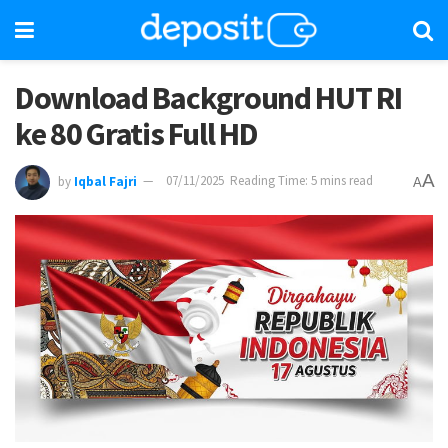
Download Background HUT RI
ke 80 Gratis Full HD
A
by
Iqbal Fajri
07/11/2025
Reading Time: 5 mins read
A