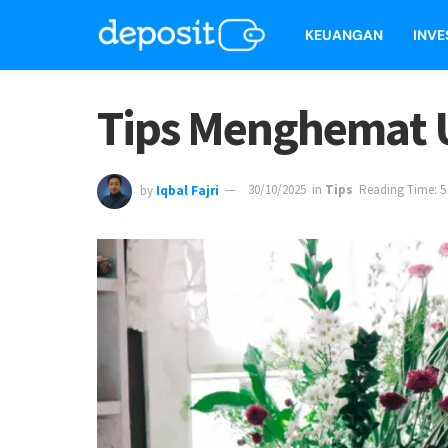
KEUANGAN
INVE
Tips Menghemat U
by
Iqbal Fajri
30/10/2025
in
Tips
Reading Time: 5