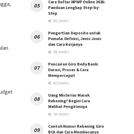
Cara Daftar NPWP Online 2026:
ngga,
Panduan Lengkap Step-by-
Step
791 SHARES
Pengertian Deposito untuk
Pemula: Definisi, Jenis-Jenis
dan Cara Kerjanya
ulan.
798 SHARES
Pencairan Giro Beda Bank:
Durasi, Proses & Cara
Mempercepat
685 SHARES
budget
Uang Misterius Masuk
Rekening? Begini Cara
Melihat Pengirimnya
758 SHARES
Contoh Nomor Rekening Giro
BCA dan Cara Membacanya