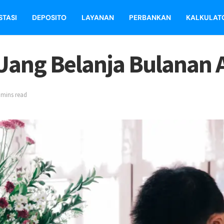
STASI
DEPOSITO
LAYANAN
PERBANKAN
KALKULAT
ang Belanja Bulanan 
 mins read