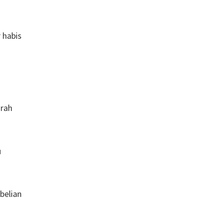
 habis
urah
u
belian