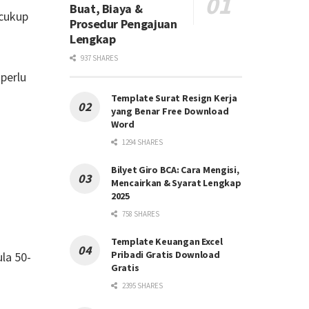
Buat, Biaya &
 cukup
Prosedur Pengajuan
Lengkap
937 SHARES
perlu
Template Surat Resign Kerja
yang Benar Free Download
Word
1294 SHARES
Bilyet Giro BCA: Cara Mengisi,
Mencairkan & Syarat Lengkap
2025
758 SHARES
Template Keuangan Excel
Pribadi Gratis Download
la 50-
Gratis
2395 SHARES