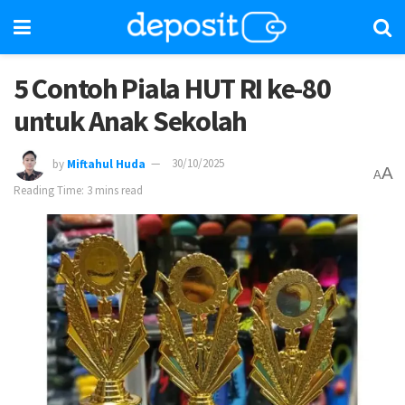
5 Contoh Piala HUT RI ke-80
untuk Anak Sekolah
by
Miftahul Huda
30/10/2025
A
A
Reading Time: 3 mins read