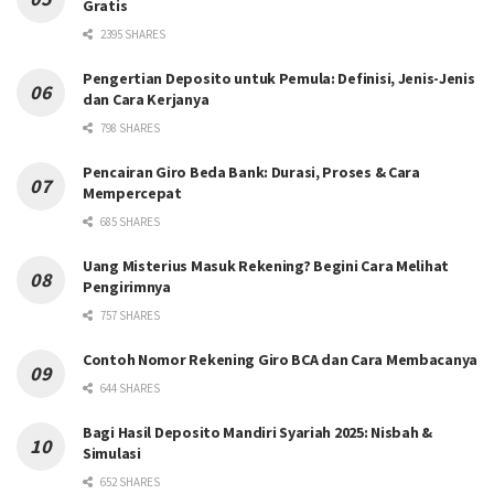
Gratis
2395 SHARES
Pengertian Deposito untuk Pemula: Definisi, Jenis-Jenis
dan Cara Kerjanya
798 SHARES
Pencairan Giro Beda Bank: Durasi, Proses & Cara
Mempercepat
685 SHARES
Uang Misterius Masuk Rekening? Begini Cara Melihat
Pengirimnya
757 SHARES
Contoh Nomor Rekening Giro BCA dan Cara Membacanya
644 SHARES
Bagi Hasil Deposito Mandiri Syariah 2025: Nisbah &
Simulasi
652 SHARES