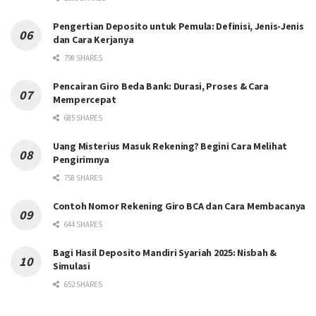
Pengertian Deposito untuk Pemula: Definisi, Jenis-Jenis
dan Cara Kerjanya
798 SHARES
Pencairan Giro Beda Bank: Durasi, Proses & Cara
Mempercepat
685 SHARES
Uang Misterius Masuk Rekening? Begini Cara Melihat
Pengirimnya
758 SHARES
Contoh Nomor Rekening Giro BCA dan Cara Membacanya
644 SHARES
Bagi Hasil Deposito Mandiri Syariah 2025: Nisbah &
Simulasi
652 SHARES