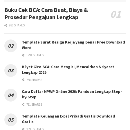
Buku Cek BCA: Cara Buat, Biaya &
Prosedur Pengajuan Lengkap
936 SHARES
Template Surat Resign Kerja yang Benar Free Download
Word
1294 SHARES
Bilyet Giro BCA: Cara Mengisi, Mencairkan & Syarat
Lengkap 2025
758 SHARES
Cara Daftar NPWP Online 2026: Panduan Lengkap Step-
by-Step
791 SHARES
Template Keuangan Excel Pribadi Gratis Download
Gratis
2395 SHARES