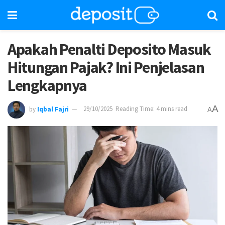
Apakah Penalti Deposito Masuk
Hitungan Pajak? Ini Penjelasan
Lengkapnya
A
by
Iqbal Fajri
29/10/2025
Reading Time: 4 mins read
A