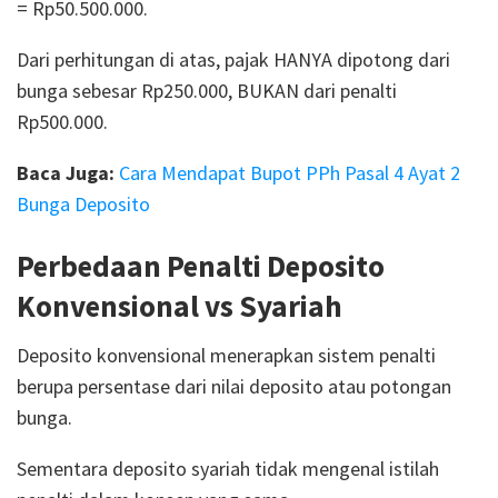
= Rp50.500.000.
Dari perhitungan di atas, pajak HANYA dipotong dari
bunga sebesar Rp250.000, BUKAN dari penalti
Rp500.000.
Baca Juga:
Cara Mendapat Bupot PPh Pasal 4 Ayat 2
Bunga Deposito
Perbedaan Penalti Deposito
Konvensional vs Syariah
Deposito konvensional menerapkan sistem penalti
berupa persentase dari nilai deposito atau potongan
bunga.
Sementara deposito syariah tidak mengenal istilah