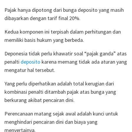
Pajak hanya dipotong dari bunga deposito yang masih
dibayarkan dengan tarif final 20%.
Kedua komponen ini terpisah dalam perhitungan dan
memiliki basis hukum yang berbeda.
Deponesia tidak perlu khawatir soal “pajak ganda” atas
penalti
deposito
karena memang tidak ada aturan yang
mengatur hal tersebut.
Yang perlu diperhatikan adalah total kerugian dari
kombinasi penalti ditambah pajak atas bunga yang
berkurang akibat pencairan dini.
Perencanaan matang sejak awal adalah kunci untuk
menghindari pencairan dini dan biaya yang
menyertainya.