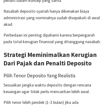
penalti dalam konsep yang sama.
Nasabah deposito syariah hanya dikenakan biaya
administrasi yang nominalnya sudah disepakati di awal
akad.
Perbedaan ini penting dipahami karena berpengaruh
pada total kerugian finansial yang ditanggung nasabah.
Strategi Meminimalkan Kerugian
Dari Pajak dan Penalti Deposito
Pilih Tenor Deposito Yang Realistis
Sesuaikan jangka waktu deposito dengan rencana
keuangan agar tidak perlu mencairkan lebih awal.
Pilih tenor lebih pendek (1-3 bulan) jika ada