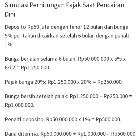
Simulasi Perhitungan Pajak Saat Pencairan
Dini
Deposito Rp50 juta dengan tenor 12 bulan dan bunga
5% per tahun dicairkan setelah 6 bulan dengan penalti
1%.
Bunga berjalan selama 6 bulan: Rp50.000.000 x 5% x
6/12 = Rp1.250.000.
Pajak bunga 20%: Rp1.250.000 x 20% = Rp250.000.
Bunga bersih setelah pajak: Rp1.250.000 – Rp250.000 =
Rp1.000.000.
Penalti deposito: Rp50.000.000 x 1% = Rp500.000.
Dana diterima: Rp50.000.000 + Rp1.000.000 – Rp500.000