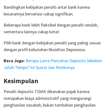
Bandingkan kebijakan penalti antar bank karena
besarannya bervariasi cukup signifikan.
Beberapa bank lebih fleksibel dengan penalti rendah,
sementara lainnya cukup ketat.
Pilih bank dengan kebijakan penalti yang paling sesuai
dengan profil kebutuhan likuiditas Deponesia.
Baca Juga:
Berapa Lama Pencairan Deposito Sebelum
Jatuh Tempo? Ini Syarat dan Resikonya
Kesimpulan
Penalti deposito TIDAK dikenakan pajak karena
merupakan biaya administratif yang mengurangi
penghasilan nasabah, bukan tambahan penghasilan.