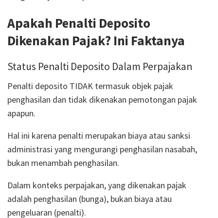
Apakah Penalti Deposito
Dikenakan Pajak? Ini Faktanya
Status Penalti Deposito Dalam Perpajakan
Penalti deposito TIDAK termasuk objek pajak
penghasilan dan tidak dikenakan pemotongan pajak
apapun.
Hal ini karena penalti merupakan biaya atau sanksi
administrasi yang mengurangi penghasilan nasabah,
bukan menambah penghasilan.
Dalam konteks perpajakan, yang dikenakan pajak
adalah penghasilan (bunga), bukan biaya atau
pengeluaran (penalti).