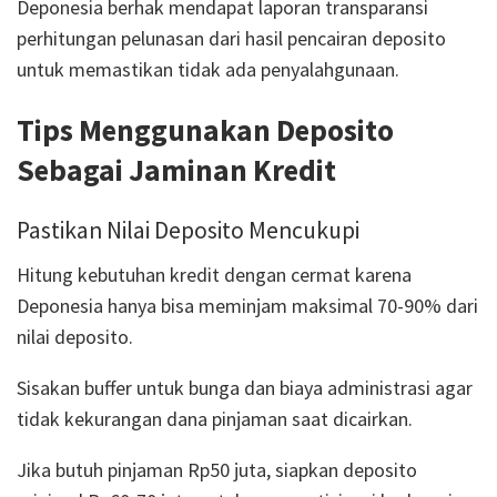
Deponesia berhak mendapat laporan transparansi
perhitungan pelunasan dari hasil pencairan deposito
untuk memastikan tidak ada penyalahgunaan.
Tips Menggunakan Deposito
Sebagai Jaminan Kredit
Pastikan Nilai Deposito Mencukupi
Hitung kebutuhan kredit dengan cermat karena
Deponesia hanya bisa meminjam maksimal 70-90% dari
nilai deposito.
Sisakan buffer untuk bunga dan biaya administrasi agar
tidak kekurangan dana pinjaman saat dicairkan.
Jika butuh pinjaman Rp50 juta, siapkan deposito