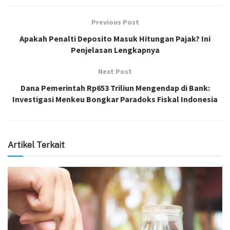
Previous Post
Apakah Penalti Deposito Masuk Hitungan Pajak? Ini
Penjelasan Lengkapnya
Next Post
Dana Pemerintah Rp653 Triliun Mengendap di Bank:
Investigasi Menkeu Bongkar Paradoks Fiskal Indonesia
Artikel Terkait