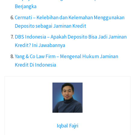
Berjangka
Cermati – Kelebihan dan Kelemahan Menggunakan
Deposito sebagai Jaminan Kredit
DBS Indonesia – Apakah Deposito Bisa Jadi Jaminan
Kredit? Ini Jawabannya
Yang & Co Law Firm – Mengenal Hukum Jaminan
Kredit Di Indonesia
Iqbal Fajri