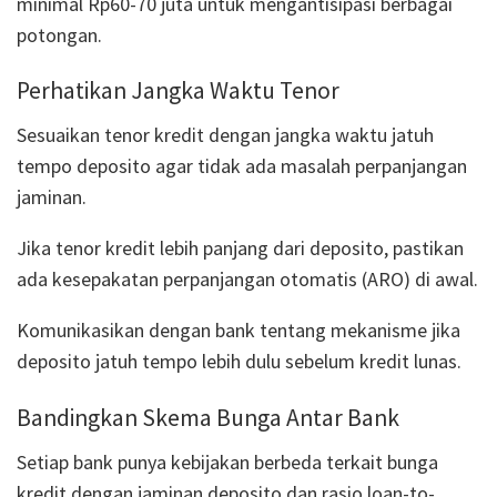
minimal Rp60-70 juta untuk mengantisipasi berbagai
potongan.
Perhatikan Jangka Waktu Tenor
Sesuaikan tenor kredit dengan jangka waktu jatuh
tempo deposito agar tidak ada masalah perpanjangan
jaminan.
Jika tenor kredit lebih panjang dari deposito, pastikan
ada kesepakatan perpanjangan otomatis (ARO) di awal.
Komunikasikan dengan bank tentang mekanisme jika
deposito jatuh tempo lebih dulu sebelum kredit lunas.
Bandingkan Skema Bunga Antar Bank
Setiap bank punya kebijakan berbeda terkait bunga
kredit dengan jaminan deposito dan rasio loan-to-