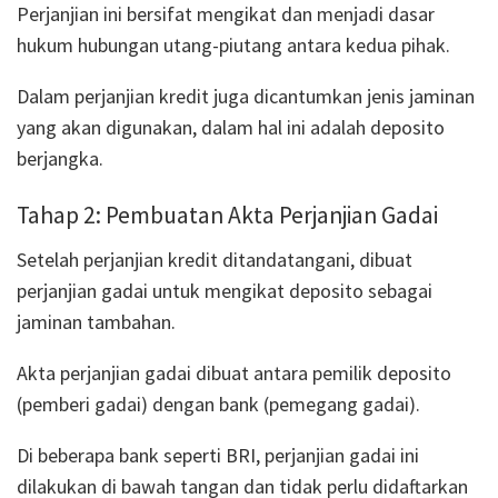
Perjanjian ini bersifat mengikat dan menjadi dasar
hukum hubungan utang-piutang antara kedua pihak.
Dalam perjanjian kredit juga dicantumkan jenis jaminan
yang akan digunakan, dalam hal ini adalah deposito
berjangka.
Tahap 2: Pembuatan Akta Perjanjian Gadai
Setelah perjanjian kredit ditandatangani, dibuat
perjanjian gadai untuk mengikat deposito sebagai
jaminan tambahan.
Akta perjanjian gadai dibuat antara pemilik deposito
(pemberi gadai) dengan bank (pemegang gadai).
Di beberapa bank seperti BRI, perjanjian gadai ini
dilakukan di bawah tangan dan tidak perlu didaftarkan