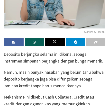
Sumber by Freepik
Deposito berjangka selama ini dikenal sebagai
instrumen simpanan berjangka dengan bunga menarik.
Namun, masih banyak nasabah yang belum tahu bahwa
deposito berjangka juga bisa difungsikan sebagai
jaminan kredit tanpa harus mencairkannya.
Mekanisme ini disebut Cash Collateral Credit atau
kredit dengan agunan kas yang memungkinkan