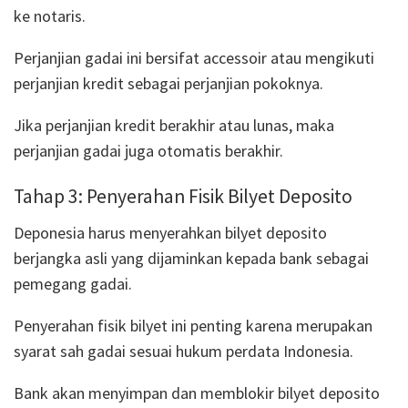
ke notaris.
Perjanjian gadai ini bersifat accessoir atau mengikuti
perjanjian kredit sebagai perjanjian pokoknya.
Jika perjanjian kredit berakhir atau lunas, maka
perjanjian gadai juga otomatis berakhir.
Tahap 3: Penyerahan Fisik Bilyet Deposito
Deponesia harus menyerahkan bilyet deposito
berjangka asli yang dijaminkan kepada bank sebagai
pemegang gadai.
Penyerahan fisik bilyet ini penting karena merupakan
syarat sah gadai sesuai hukum perdata Indonesia.
Bank akan menyimpan dan memblokir bilyet deposito