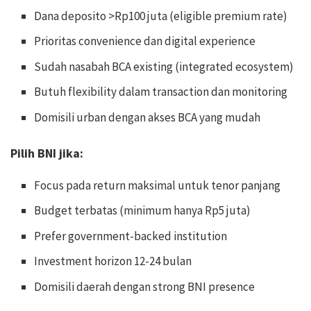
Dana deposito >Rp100 juta (eligible premium rate)
Prioritas convenience dan digital experience
Sudah nasabah BCA existing (integrated ecosystem)
Butuh flexibility dalam transaction dan monitoring
Domisili urban dengan akses BCA yang mudah
Pilih BNI jika:
Focus pada return maksimal untuk tenor panjang
Budget terbatas (minimum hanya Rp5 juta)
Prefer government-backed institution
Investment horizon 12-24 bulan
Domisili daerah dengan strong BNI presence