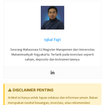
Iqbal Fajri
Seorang Mahasiswa S2 Magister Manajemen dari Universitas
Muhammadiyah Yogyakarta. Tertarik pada investasi seperti
saham, deposito dan Instrumen lainnya.
⚠️ DISCLAIMER PENTING
Artikel ini hanya untuk tujuan edukasi dan informasi umum. Bukan
merupakan nasihat keuangan, investasi, atau rekomendasi