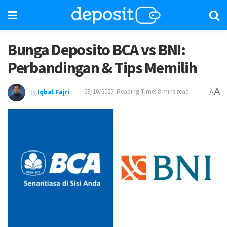
Bunga Deposito BCA vs BNI:
Perbandingan & Tips Memilih
A
by
Iqbal Fajri
29/10/2025
Reading Time: 8 mins read
A