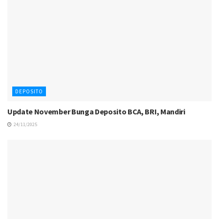
DEPOSITO
Update November Bunga Deposito BCA, BRI, Mandiri
24/11/2025