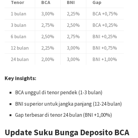
Tenor
BCA
BNI
Gap
1 bulan
3,00%
2,25%
BCA +0,75%
3 bulan
2,75%
2,50%
BCA +0,25%
6 bulan
2,50%
2,75%
BNI +0,25%
12 bulan
2,25%
3,00%
BNI +0,75%
24 bulan
2,00%
3,00%
BNI +1,00%
Key insights:
BCA unggul di tenor pendek (1-3 bulan)
BNI superior untuk jangka panjang (12-24 bulan)
Gap terbesar di tenor 24 bulan (BNI +1,00%)
Update Suku Bunga Deposito BCA