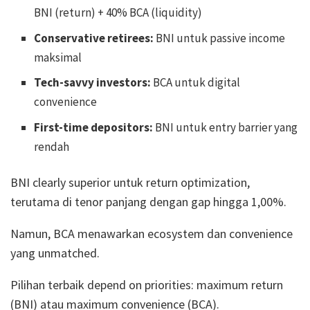
BNI (return) + 40% BCA (liquidity)
Conservative retirees:
BNI untuk passive income
maksimal
Tech-savvy investors:
BCA untuk digital
convenience
First-time depositors:
BNI untuk entry barrier yang
rendah
BNI clearly superior untuk return optimization,
terutama di tenor panjang dengan gap hingga 1,00%.
Namun, BCA menawarkan ecosystem dan convenience
yang unmatched.
Pilihan terbaik depend on priorities: maximum return
(BNI) atau maximum convenience (BCA).