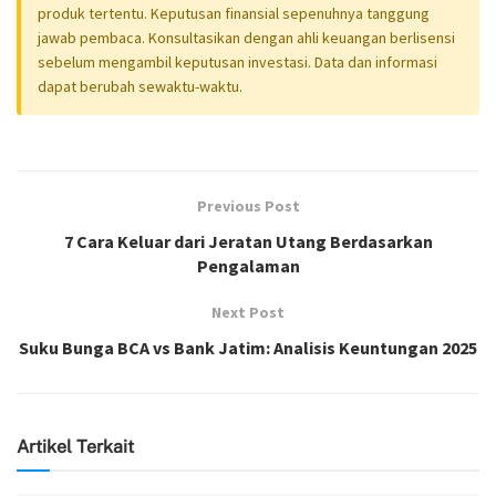
produk tertentu. Keputusan finansial sepenuhnya tanggung
jawab pembaca. Konsultasikan dengan ahli keuangan berlisensi
sebelum mengambil keputusan investasi. Data dan informasi
dapat berubah sewaktu-waktu.
Previous Post
7 Cara Keluar dari Jeratan Utang Berdasarkan
Pengalaman
Next Post
Suku Bunga BCA vs Bank Jatim: Analisis Keuntungan 2025
Artikel Terkait