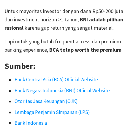
Untuk mayoritas investor dengan dana Rp50-200 juta
dan investment horizon >1 tahun,
BNI adalah pilihan
rasional
karena gap return yang sangat material.
Tapi untuk yang butuh frequent access dan premium
banking experience,
BCA tetap worth the premium
.
Sumber:
Bank Central Asia (BCA) Official Website
Bank Negara Indonesia (BNI) Official Website
Otoritas Jasa Keuangan (OJK)
Lembaga Penjamin Simpanan (LPS)
Bank Indonesia