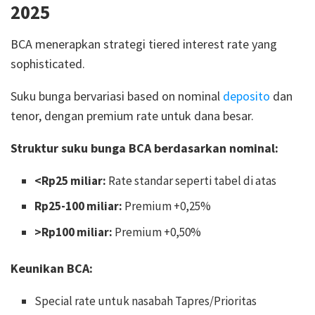
2025
BCA menerapkan strategi tiered interest rate yang
sophisticated.
Suku bunga bervariasi based on nominal
deposito
dan
tenor, dengan premium rate untuk dana besar.
Struktur suku bunga BCA berdasarkan nominal:
<Rp25 miliar:
Rate standar seperti tabel di atas
Rp25-100 miliar:
Premium +0,25%
>Rp100 miliar:
Premium +0,50%
Keunikan BCA:
Special rate untuk nasabah Tapres/Prioritas