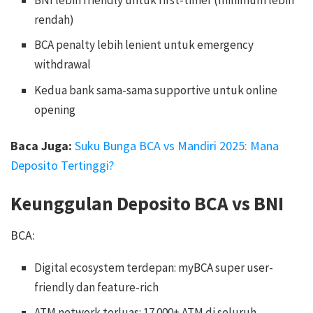
rendah)
BCA penalty lebih lenient untuk emergency
withdrawal
Kedua bank sama-sama supportive untuk online
opening
Baca Juga:
Suku Bunga BCA vs Mandiri 2025: Mana
Deposito Tertinggi?
Keunggulan Deposito BCA vs BNI
BCA:
Digital ecosystem terdepan:
myBCA super user-
friendly dan feature-rich
ATM network terluas:
17.000+ ATM di seluruh