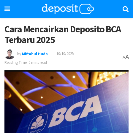
Cara Mencairkan Deposito BCA
Terbaru 2025
by
Miftahul Huda
10/10/2025
A
A
Reading Time: 2 mins read