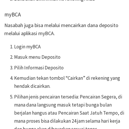
myBCA
Nasabah juga bisa melalui mencairkan dana deposito
melalui aplikasi myBCA.
Login myBCA
Masuk menu Deposito
Pilih Informasi Deposito
Kemudian tekan tombol “Cairkan” di rekening yang
hendak dicairkan.
Pilihan jenis pencairan tersedia: Pencairan Segera, di
mana dana langsung masuk tetapi bunga bulan
berjalan hangus atau Pencairan Saat Jatuh Tempo, di
mana proses bisa dilakukan 24 jam selama hari kerja
dan bunga akan dibayarkan sesuai tenor.