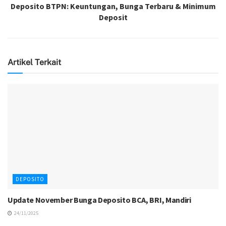
Deposito BTPN: Keuntungan, Bunga Terbaru & Minimum
Deposit
Artikel Terkait
DEPOSITO
Update November Bunga Deposito BCA, BRI, Mandiri
24/11/2025