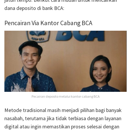
dana deposito di bank BCA:
Pencairan Via Kantor Cabang BCA
Pecairan deposito melalui kantor cabang BCA
Metode tradisional masih menjadi pilihan bagi banyak
nasabah, terutama jika tidak terbiasa dengan layanan
digital atau ingin memastikan proses selesai dengan