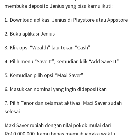
membuka deposito Jenius yang bisa kamu ikuti:
1. Download aplikasi Jenius di Playstore atau Appstore
2. Buka aplikasi Jenius
3. Klik opsi “Wealth” lalu tekan “Cash”
4. Pilih menu “Save It”, kemudian klik “Add Save It”
5. Kemudian pilih opsi “Maxi Saver”
6. Masukkan nominal yang ingin didepositkan
7. Pilih Tenor dan selamat aktivasi Maxi Saver sudah
selesai
Maxi Saver rupiah dengan nilai pokok mulai dari
Rp10.000.000, kamu bebas memilih jangka waktu