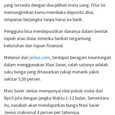
yang tersedia dengan dua pilihan mata uang. Fitur ini
memungkinkan kamu membuka deposito alias
simpanan berjangka tanpa harus ke bank.
Pengguna bisa mendepositkan dananya dalam bentuk
rupiah atau dolar Amerika Serikat tergantung
kebutuhan dan tujuan finansial.
Melansir dari
jenius.com
, terdapat beragam keuntungan
dalam menggunakan Maxi Saver, salah satunya adalah
suku bunga yang ditawarkan cukup menarik yakni
sekitar 5,50 persen.
Maxi Saver Jenius mempunyai nilai pokok mulai dari
Rp10 juta dengan jangka Waktu 1-12 bulan. Sementara
itu, nasabah akan mendapatkan bunga Maxi Saver
Jenius maksimal 4 persen per tahunnya.