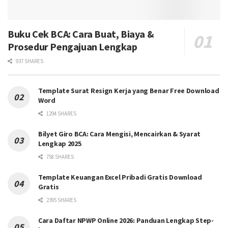
Buku Cek BCA: Cara Buat, Biaya &
Prosedur Pengajuan Lengkap
937 SHARES
Template Surat Resign Kerja yang Benar Free Download
Word
1294 SHARES
Bilyet Giro BCA: Cara Mengisi, Mencairkan & Syarat
Lengkap 2025
758 SHARES
Template Keuangan Excel Pribadi Gratis Download
Gratis
2395 SHARES
Cara Daftar NPWP Online 2026: Panduan Lengkap Step-