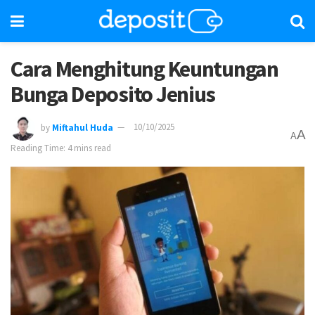
Cara Menghitung Keuntungan
Bunga Deposito Jenius
by
Miftahul Huda
10/10/2025
A
A
Reading Time: 4 mins read