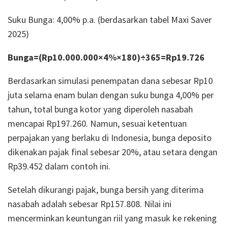
Suku Bunga: 4,00% p.a. (berdasarkan tabel Maxi Saver
2025)
Bunga=(Rp10.000.000×4%×180)÷365=Rp19.726
Berdasarkan simulasi penempatan dana sebesar Rp10
juta selama enam bulan dengan suku bunga 4,00% per
tahun, total bunga kotor yang diperoleh nasabah
mencapai Rp197.260. Namun, sesuai ketentuan
perpajakan yang berlaku di Indonesia, bunga deposito
dikenakan pajak final sebesar 20%, atau setara dengan
Rp39.452 dalam contoh ini.
Setelah dikurangi pajak, bunga bersih yang diterima
nasabah adalah sebesar Rp157.808. Nilai ini
mencerminkan keuntungan riil yang masuk ke rekening