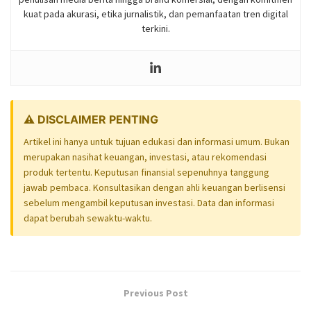
kuat pada akurasi, etika jurnalistik, dan pemanfaatan tren digital
terkini.
⚠️ DISCLAIMER PENTING
Artikel ini hanya untuk tujuan edukasi dan informasi umum. Bukan
merupakan nasihat keuangan, investasi, atau rekomendasi
produk tertentu. Keputusan finansial sepenuhnya tanggung
jawab pembaca. Konsultasikan dengan ahli keuangan berlisensi
sebelum mengambil keputusan investasi. Data dan informasi
dapat berubah sewaktu-waktu.
Previous Post