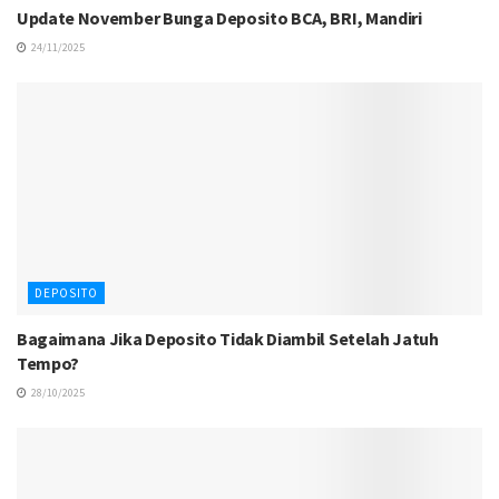
Update November Bunga Deposito BCA, BRI, Mandiri
24/11/2025
DEPOSITO
Bagaimana Jika Deposito Tidak Diambil Setelah Jatuh
Tempo?
28/10/2025