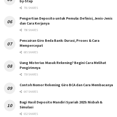
by-Step
791 SHARES
Pengertian Deposito untuk Pemula: Definisi, Jenis-Jenis
dan Cara Kerjanya
798 SHARES
Pencairan Giro Beda Bank: Durasi, Proses & Cara
Mempercepat
685 SHARES
Uang Misterius Masuk Rekening? Begini Cara Melihat
Pengirimnya
759 SHARES
Contoh Nomor Rekening Giro BCA dan Cara Membacanya
647 SHARES
Bagi Hasil Deposito Mandiri Syariah 2025: Nisbah &
Simulasi
652 SHARES