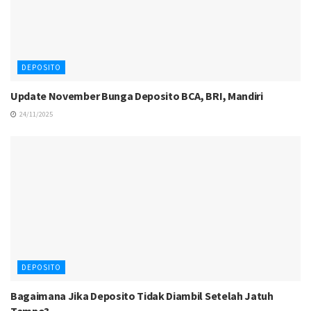
DEPOSITO
Update November Bunga Deposito BCA, BRI, Mandiri
24/11/2025
DEPOSITO
Bagaimana Jika Deposito Tidak Diambil Setelah Jatuh
Tempo?