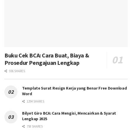
Buku Cek BCA: Cara Buat, Biaya &
Prosedur Pengajuan Lengkap
936 SHARES
Template Surat Resign Kerja yang Benar Free Download
Word
1294 SHARES
Bilyet Giro BCA: Cara Mengisi, Mencairkan & Syarat
Lengkap 2025
758 SHARES