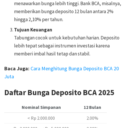
menawarkan bunga lebih tinggi. Bank BCA, misalnya,
memberikan bunga deposito 12 bulan antara 2%
hingga 2,10% per tahun.
Tujuan Keuangan
Tabungan cocok untuk kebutuhan harian. Deposito
lebih tepat sebagai instrumen investasi karena
memberi imbal hasil tetap dan stabil.
Baca Juga:
Cara Menghitung Bunga Deposito BCA 20
Juta
Daftar Bunga Deposito BCA 2025
Nominal Simpanan
12 Bulan
< Rp 2.000.000
2.00%