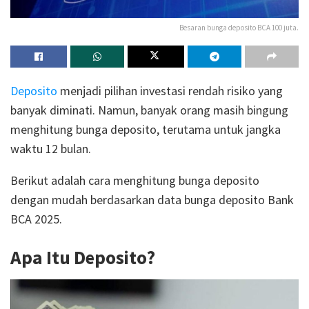
Besaran bunga deposito BCA 100 juta.
Deposito
menjadi pilihan investasi rendah risiko yang
banyak diminati. Namun, banyak orang masih bingung
menghitung bunga deposito, terutama untuk jangka
waktu 12 bulan.
Berikut adalah cara menghitung bunga deposito
dengan mudah berdasarkan data bunga deposito Bank
BCA 2025.
Apa Itu Deposito?