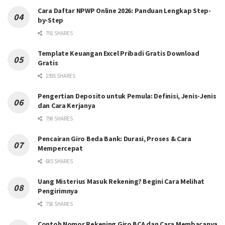
Cara Daftar NPWP Online 2026: Panduan Lengkap Step-
by-Step
791 SHARES
Template Keuangan Excel Pribadi Gratis Download
Gratis
2395 SHARES
Pengertian Deposito untuk Pemula: Definisi, Jenis-Jenis
dan Cara Kerjanya
798 SHARES
Pencairan Giro Beda Bank: Durasi, Proses & Cara
Mempercepat
685 SHARES
Uang Misterius Masuk Rekening? Begini Cara Melihat
Pengirimnya
758 SHARES
Contoh Nomor Rekening Giro BCA dan Cara Membacanya