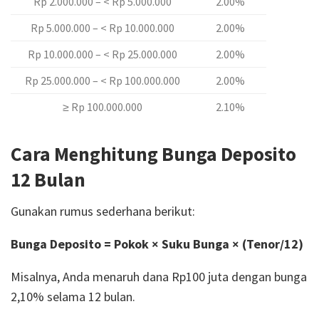
Rp 2.000.000 – < Rp 5.000.000
2.00%
Rp 5.000.000 – < Rp 10.000.000
2.00%
Rp 10.000.000 – < Rp 25.000.000
2.00%
Rp 25.000.000 – < Rp 100.000.000
2.00%
≥ Rp 100.000.000
2.10%
Cara Menghitung Bunga Deposito
12 Bulan
Gunakan rumus sederhana berikut:
Bunga Deposito = Pokok × Suku Bunga × (Tenor/12)
Misalnya, Anda menaruh dana Rp100 juta dengan bunga
2,10% selama 12 bulan.