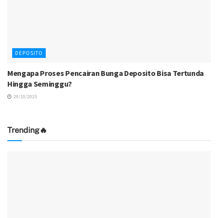
DEPOSITO
Mengapa Proses Pencairan Bunga Deposito Bisa Tertunda
Hingga Seminggu?
29/10/2025
Trending🔥