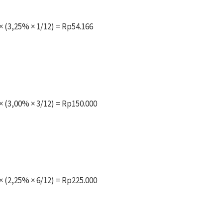
× (3,25% × 1/12) = Rp54.166
× (3,00% × 3/12) = Rp150.000
× (2,25% × 6/12) = Rp225.000