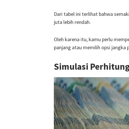
Dari tabel ini terlihat bahwa sema
juta lebih rendah.
Oleh karena itu, kamu perlu memp
panjang atau memilih opsi jangka
Simulasi Perhitun