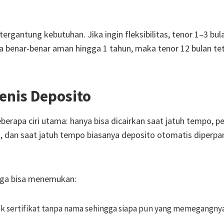
tergantung kebutuhan. Jika ingin fleksibilitas, tenor 1–3 bula
a benar-benar aman hingga 1 tahun, maka tenor 12 bulan te
Jenis Deposito
erapa ciri utama: hanya bisa dicairkan saat jatuh tempo, p
, dan saat jatuh tempo biasanya deposito otomatis diperpa
juga bisa menemukan:
k sertifikat tanpa nama sehingga siapa pun yang memegangny