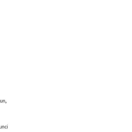
un,
unci