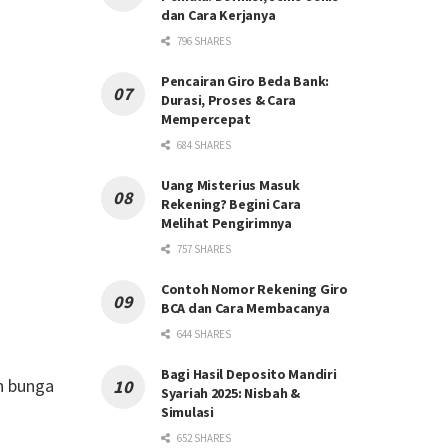
dan Cara Kerjanya
796 SHARES
Pencairan Giro Beda Bank:
Durasi, Proses & Cara
Mempercepat
684 SHARES
Uang Misterius Masuk
Rekening? Begini Cara
Melihat Pengirimnya
757 SHARES
Contoh Nomor Rekening Giro
BCA dan Cara Membacanya
644 SHARES
Bagi Hasil Deposito Mandiri
an bunga
Syariah 2025: Nisbah &
Simulasi
652 SHARES