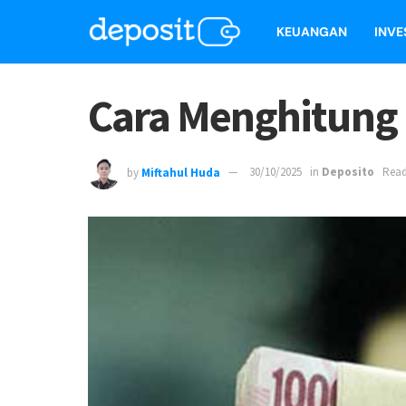
KEUANGAN
INVE
Cara Menghitung 
by
Miftahul Huda
30/10/2025
in
Deposito
Read