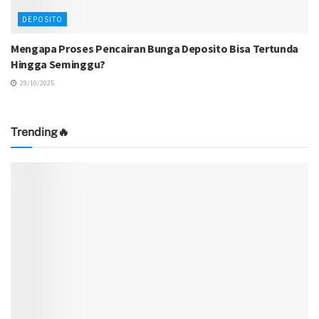
DEPOSITO
Mengapa Proses Pencairan Bunga Deposito Bisa Tertunda
Hingga Seminggu?
29/10/2025
Trending🔥