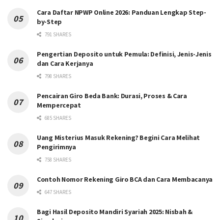
Cara Daftar NPWP Online 2026: Panduan Lengkap Step-
by-Step
791 SHARES
Pengertian Deposito untuk Pemula: Definisi, Jenis-Jenis
dan Cara Kerjanya
798 SHARES
Pencairan Giro Beda Bank: Durasi, Proses & Cara
Mempercepat
685 SHARES
Uang Misterius Masuk Rekening? Begini Cara Melihat
Pengirimnya
758 SHARES
Contoh Nomor Rekening Giro BCA dan Cara Membacanya
647 SHARES
Bagi Hasil Deposito Mandiri Syariah 2025: Nisbah &