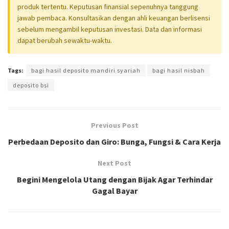
produk tertentu. Keputusan finansial sepenuhnya tanggung
jawab pembaca. Konsultasikan dengan ahli keuangan berlisensi
sebelum mengambil keputusan investasi. Data dan informasi
dapat berubah sewaktu-waktu.
Tags:
bagi hasil deposito mandiri syariah
bagi hasil nisbah
deposito bsi
Previous Post
Perbedaan Deposito dan Giro: Bunga, Fungsi & Cara Kerja
Next Post
Begini Mengelola Utang dengan Bijak Agar Terhindar
Gagal Bayar