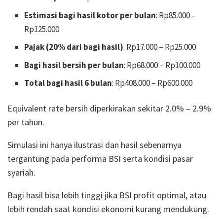
Estimasi bagi hasil kotor per bulan
: Rp85.000 –
Rp125.000
Pajak (20% dari bagi hasil)
: Rp17.000 – Rp25.000
Bagi hasil bersih per bulan
: Rp68.000 – Rp100.000
Total bagi hasil 6 bulan
: Rp408.000 – Rp600.000
Equivalent rate bersih diperkirakan sekitar 2.0% – 2.9%
per tahun.
Simulasi ini hanya ilustrasi dan hasil sebenarnya
tergantung pada performa BSI serta kondisi pasar
syariah.
Bagi hasil bisa lebih tinggi jika BSI profit optimal, atau
lebih rendah saat kondisi ekonomi kurang mendukung.