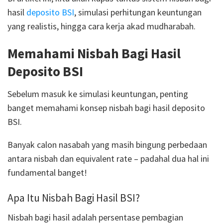
hasil
deposito BSI
, simulasi perhitungan keuntungan
yang realistis, hingga cara kerja akad mudharabah.
Memahami Nisbah Bagi Hasil
Deposito BSI
Sebelum masuk ke simulasi keuntungan, penting
banget memahami konsep nisbah bagi hasil deposito
BSI.
Banyak calon nasabah yang masih bingung perbedaan
antara nisbah dan equivalent rate – padahal dua hal ini
fundamental banget!
Apa Itu Nisbah Bagi Hasil BSI?
Nisbah bagi hasil adalah persentase pembagian