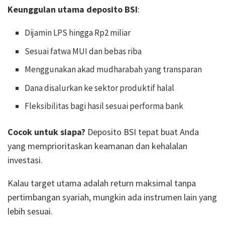
Keunggulan utama deposito BSI
:
Dijamin LPS hingga Rp2 miliar
Sesuai fatwa MUI dan bebas riba
Menggunakan akad mudharabah yang transparan
Dana disalurkan ke sektor produktif halal
Fleksibilitas bagi hasil sesuai performa bank
Cocok untuk siapa?
Deposito BSI tepat buat Anda
yang memprioritaskan keamanan dan kehalalan
investasi.
Kalau target utama adalah return maksimal tanpa
pertimbangan syariah, mungkin ada instrumen lain yang
lebih sesuai.