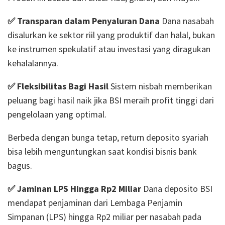
✅ Transparan dalam Penyaluran Dana
Dana nasabah
disalurkan ke sektor riil yang produktif dan halal, bukan
ke instrumen spekulatif atau investasi yang diragukan
kehalalannya.
✅ Fleksibilitas Bagi Hasil
Sistem nisbah memberikan
peluang bagi hasil naik jika BSI meraih profit tinggi dari
pengelolaan yang optimal.
Berbeda dengan bunga tetap, return deposito syariah
bisa lebih menguntungkan saat kondisi bisnis bank
bagus.
✅ Jaminan LPS Hingga Rp2 Miliar
Dana deposito BSI
mendapat penjaminan dari Lembaga Penjamin
Simpanan (LPS) hingga Rp2 miliar per nasabah pada