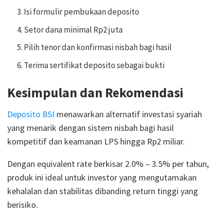
Isi formulir pembukaan deposito
Setor dana minimal Rp2 juta
Pilih tenor dan konfirmasi nisbah bagi hasil
Terima sertifikat deposito sebagai bukti
Kesimpulan dan Rekomendasi
Deposito BSI
menawarkan alternatif investasi syariah
yang menarik dengan sistem nisbah bagi hasil
kompetitif dan keamanan LPS hingga Rp2 miliar.
Dengan equivalent rate berkisar 2.0% – 3.5% per tahun,
produk ini ideal untuk investor yang mengutamakan
kehalalan dan stabilitas dibanding return tinggi yang
berisiko.