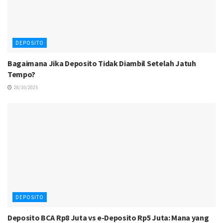
DEPOSITO
Bagaimana Jika Deposito Tidak Diambil Setelah Jatuh
Tempo?
28/10/2025
DEPOSITO
Deposito BCA Rp8 Juta vs e-Deposito Rp5 Juta: Mana yang