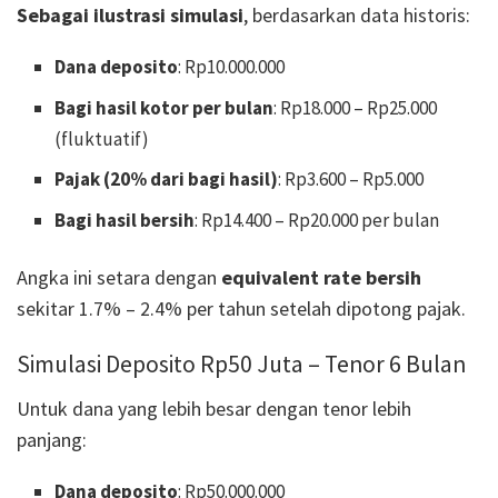
Sebagai ilustrasi simulasi
, berdasarkan data historis:
Dana deposito
: Rp10.000.000
Bagi hasil kotor per bulan
: Rp18.000 – Rp25.000
(fluktuatif)
Pajak (20% dari bagi hasil)
: Rp3.600 – Rp5.000
Bagi hasil bersih
: Rp14.400 – Rp20.000 per bulan
Angka ini setara dengan
equivalent rate bersih
sekitar 1.7% – 2.4% per tahun setelah dipotong pajak.
Simulasi Deposito Rp50 Juta – Tenor 6 Bulan
Untuk dana yang lebih besar dengan tenor lebih
panjang:
Dana deposito
: Rp50.000.000