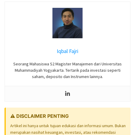
Iqbal Fajri
Seorang Mahasiswa S2 Magister Manajemen dari Universitas
Muhammadiyah Yogyakarta. Tertarik pada investasi seperti
saham, deposito dan Instrumen lainnya.
⚠️ DISCLAIMER PENTING
Artikel ini hanya untuk tujuan edukasi dan informasi umum. Bukan
merupakan nasihat keuangan, investasi, atau rekomendasi