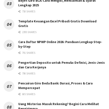
Bilyet Giro BCA: Cara Mengisi, Mencairkan & Syarat
Lengkap 2025
758 SHARES
Template Keuangan Excel Pribadi Gratis Download
Gratis
2395 SHARES
Cara Daftar NPWP Online 2026: Panduan Lengkap Step-
by-Step
791 SHARES
Pengertian Deposito untuk Pemula: Definisi, Jenis-Jenis
dan Cara Kerjanya
798 SHARES
Pencairan Giro Beda Bank: Durasi, Proses & Cara
Mempercepat
685 SHARES
Uang Misterius Masuk Rekening? Begini Cara Melihat
Pengirimnya