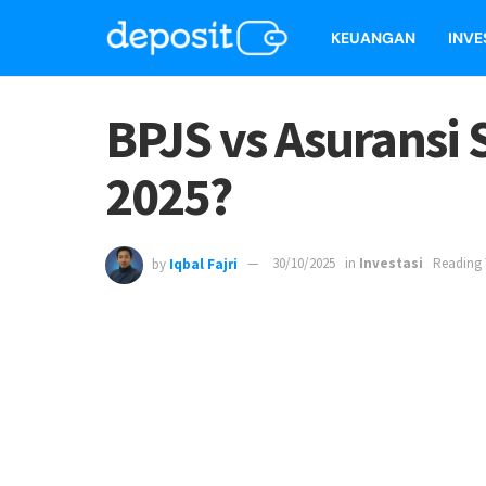
KEUANGAN
INVE
BPJS vs Asuransi
2025?
by
Iqbal Fajri
30/10/2025
in
Investasi
Reading 