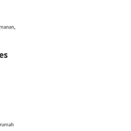
amanan,
es
e rumah