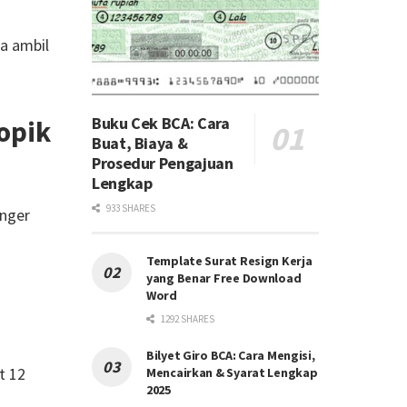
sa ambil
Buku Cek BCA: Cara
opik
Buat, Biaya &
Prosedur Pengajuan
Lengkap
933 SHARES
anger
Template Surat Resign Kerja
yang Benar Free Download
Word
1292 SHARES
Bilyet Giro BCA: Cara Mengisi,
t 12
Mencairkan & Syarat Lengkap
2025