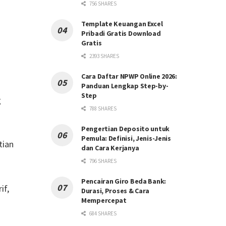
756 SHARES
Template Keuangan Excel
Pribadi Gratis Download
Gratis
2393 SHARES
Cara Daftar NPWP Online 2026:
Panduan Lengkap Step-by-
Step
g
788 SHARES
Pengertian Deposito untuk
Pemula: Definisi, Jenis-Jenis
tian
dan Cara Kerjanya
796 SHARES
Pencairan Giro Beda Bank:
if,
Durasi, Proses & Cara
Mempercepat
684 SHARES