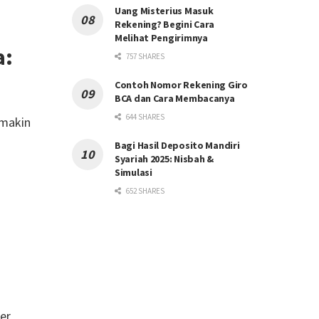
Uang Misterius Masuk
Rekening? Begini Cara
Melihat Pengirimnya
a:
757 SHARES
Contoh Nomor Rekening Giro
BCA dan Cara Membacanya
644 SHARES
 makin
Bagi Hasil Deposito Mandiri
Syariah 2025: Nisbah &
Simulasi
652 SHARES
er