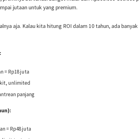
sampai jutaan untuk yang premium.
lnya aja. Kalau kita hitung ROI dalam 10 tahun, ada banyak
:
an = Rp18 juta
it, unlimited
antrean panjang
hun):
lan = Rp48 juta