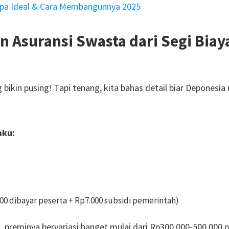
pa Ideal & Cara Membangunnya 2025
 Asuransi Swasta dari Segi Biay
ng bikin pusing! Tapi tenang, kita bahas detail biar Deponesia
aku:
000 dibayar peserta + Rp7.000 subsidi pemerintah)
a
, preminya bervariasi banget mulai dari Rp300.000-500.000 p