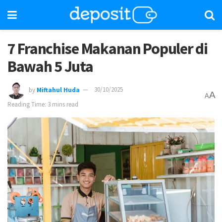
7 Franchise Makanan Populer di
Bawah 5 Juta
by
Miftahul Huda
30/10/2025
A
A
Reading Time: 3 mins read