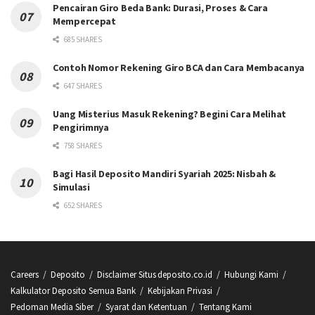
Pencairan Giro Beda Bank: Durasi, Proses & Cara
Mempercepat
685 SHARES
Contoh Nomor Rekening Giro BCA dan Cara Membacanya
647 SHARES
Uang Misterius Masuk Rekening? Begini Cara Melihat
Pengirimnya
758 SHARES
Bagi Hasil Deposito Mandiri Syariah 2025: Nisbah &
Simulasi
652 SHARES
Careers
Deposito
Disclaimer Situs deposito.co.id
Hubungi Kami
Kalkulator Deposito Semua Bank
Kebijakan Privasi
Pedoman Media Siber
Syarat dan Ketentuan
Tentang Kami