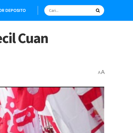
OR DEPOSITO
ecil Cuan
A
A