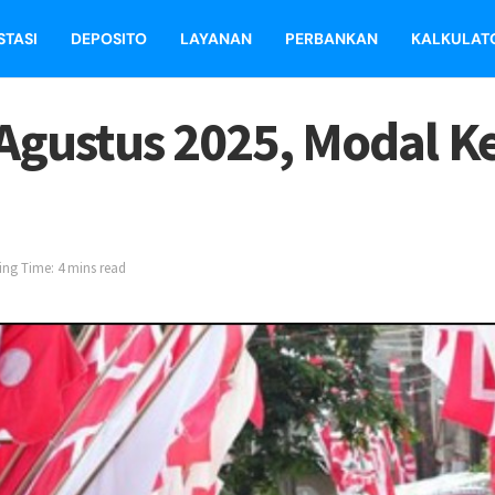
STASI
DEPOSITO
LAYANAN
PERBANKAN
KALKULAT
7 Agustus 2025, Modal K
ng Time: 4 mins read