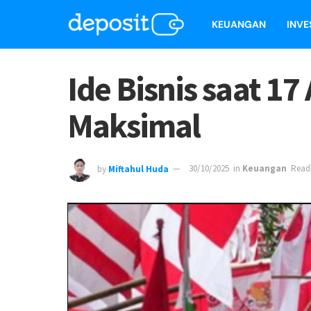
KEUANGAN
INVE
Ide Bisnis saat 1
Maksimal
by
Miftahul Huda
30/10/2025
in
Keuangan
Readi