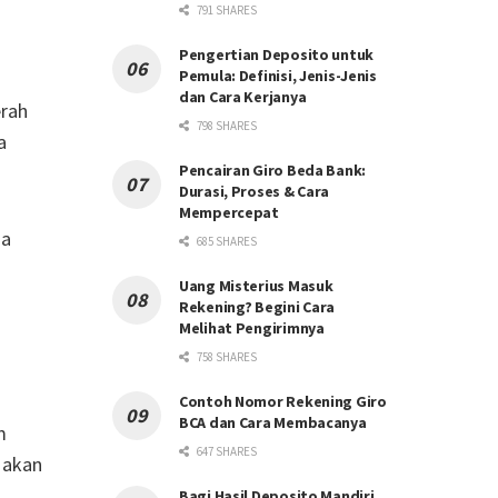
791 SHARES
Pengertian Deposito untuk
Pemula: Definisi, Jenis-Jenis
dan Cara Kerjanya
erah
798 SHARES
a
Pencairan Giro Beda Bank:
Durasi, Proses & Cara
Mempercepat
ga
685 SHARES
Uang Misterius Masuk
Rekening? Begini Cara
Melihat Pengirimnya
758 SHARES
Contoh Nomor Rekening Giro
BCA dan Cara Membacanya
m
647 SHARES
 akan
Bagi Hasil Deposito Mandiri