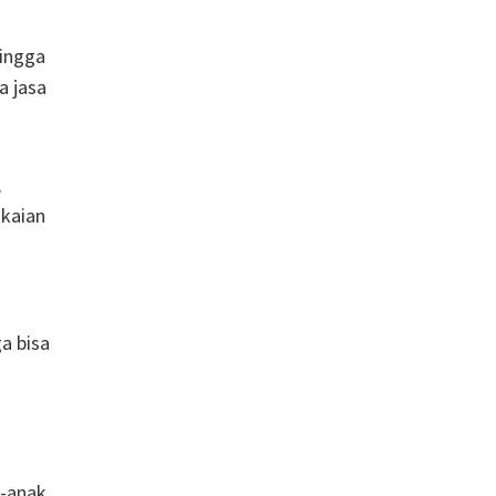
hingga
a jasa
,
akaian
ga bisa
k-anak