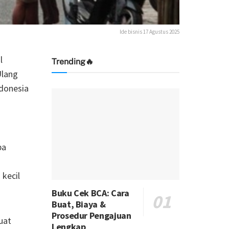
Ide bisnis 17 Agustus 2025
l
Trending🔥
Ulang
ndonesia
ba
kecil
Buku Cek BCA: Cara
Buat, Biaya &
Prosedur Pengajuan
uat
Lengkap