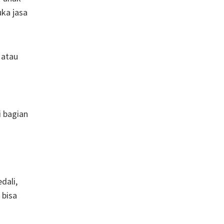
uka jasa
 atau
i bagian
dali,
 bisa