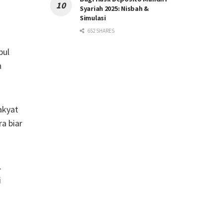
Syariah 2025: Nisbah &
Simulasi
652 SHARES
bul
h
akyat
a biar
.
i