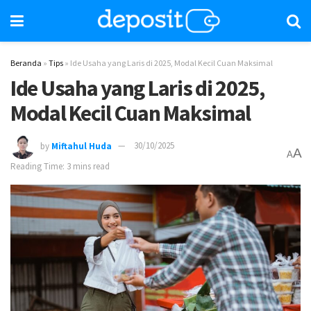
Beranda
»
Tips
»
Ide Usaha yang Laris di 2025, Modal Kecil Cuan Maksimal
Ide Usaha yang Laris di 2025,
Modal Kecil Cuan Maksimal
by
Miftahul Huda
30/10/2025
A
A
Reading Time: 3 mins read