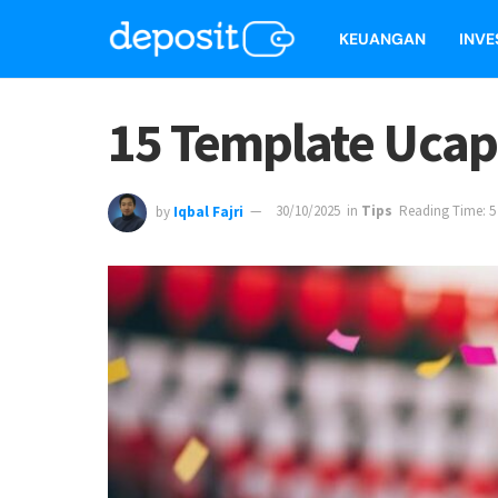
KEUANGAN
INVE
15 Template Ucap
by
Iqbal Fajri
30/10/2025
in
Tips
Reading Time: 5