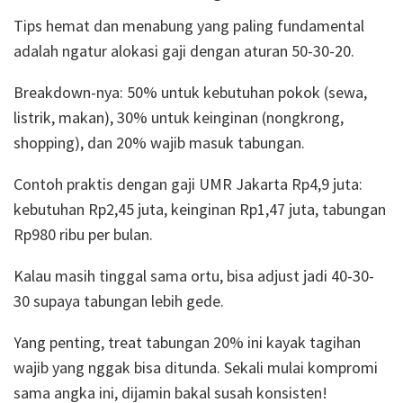
Tips hemat dan menabung
yang paling fundamental
adalah ngatur alokasi gaji dengan aturan 50-30-20.
Breakdown-nya: 50% untuk kebutuhan pokok (sewa,
listrik, makan), 30% untuk keinginan (nongkrong,
shopping), dan 20% wajib masuk tabungan.
Contoh praktis dengan gaji UMR Jakarta Rp4,9 juta:
kebutuhan Rp2,45 juta, keinginan Rp1,47 juta, tabungan
Rp980 ribu per bulan.
Kalau masih tinggal sama ortu, bisa adjust jadi 40-30-
30 supaya tabungan lebih gede.
Yang penting, treat tabungan 20% ini kayak tagihan
wajib yang nggak bisa ditunda. Sekali mulai kompromi
sama angka ini, dijamin bakal susah konsisten!