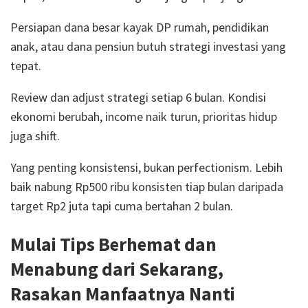
Persiapan dana besar kayak DP rumah, pendidikan
anak, atau dana pensiun butuh strategi investasi yang
tepat.
Review dan adjust strategi setiap 6 bulan. Kondisi
ekonomi berubah, income naik turun, prioritas hidup
juga shift.
Yang penting konsistensi, bukan perfectionism. Lebih
baik nabung Rp500 ribu konsisten tiap bulan daripada
target Rp2 juta tapi cuma bertahan 2 bulan.
Mulai Tips Berhemat dan
Menabung dari Sekarang,
Rasakan Manfaatnya Nanti