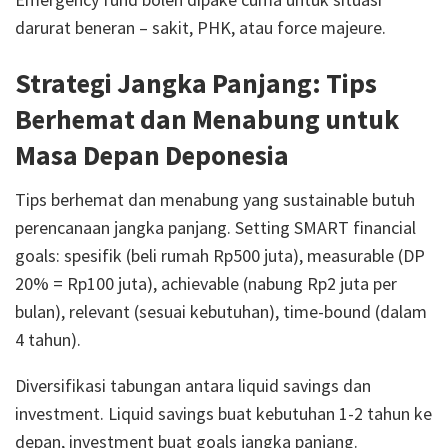
darurat beneran – sakit, PHK, atau force majeure.
Strategi Jangka Panjang: Tips
Berhemat dan Menabung untuk
Masa Depan Deponesia
Tips berhemat dan menabung
yang sustainable butuh
perencanaan jangka panjang. Setting SMART financial
goals: spesifik (beli rumah Rp500 juta), measurable (DP
20% = Rp100 juta), achievable (nabung Rp2 juta per
bulan), relevant (sesuai kebutuhan), time-bound (dalam
4 tahun).
Diversifikasi tabungan antara liquid savings dan
investment. Liquid savings buat kebutuhan 1-2 tahun ke
depan, investment buat goals jangka panjang.