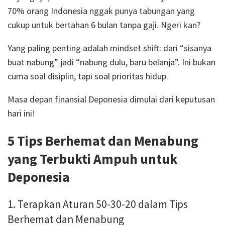
70% orang Indonesia nggak punya tabungan yang
cukup untuk bertahan 6 bulan tanpa gaji. Ngeri kan?
Yang paling penting adalah mindset shift: dari “sisanya
buat nabung” jadi “nabung dulu, baru belanja”. Ini bukan
cuma soal disiplin, tapi soal prioritas hidup.
Masa depan finansial Deponesia dimulai dari keputusan
hari ini!
5 Tips Berhemat dan Menabung
yang Terbukti Ampuh untuk
Deponesia
1. Terapkan Aturan 50-30-20 dalam Tips
Berhemat dan Menabung