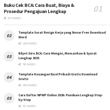
Buku Cek BCA: Cara Buat, Biaya &
Prosedur Pengajuan Lengkap
937 SHARES
Template Surat Resign Kerja yang Benar Free Download
Word
1294 SHARES
Bilyet Giro BCA: Cara Mengisi, Mencairkan & Syarat
Lengkap 2025
758 SHARES
Template Keuangan Excel Pribadi Gratis Download
Gratis
2395 SHARES
Cara Daftar NPWP Online 2026: Panduan Lengkap Step-
by-Step
791 SHARES