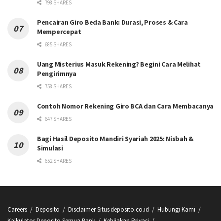
798 SHARES
Pencairan Giro Beda Bank: Durasi, Proses & Cara
Mempercepat
685 SHARES
Uang Misterius Masuk Rekening? Begini Cara Melihat
Pengirimnya
758 SHARES
Contoh Nomor Rekening Giro BCA dan Cara Membacanya
647 SHARES
Bagi Hasil Deposito Mandiri Syariah 2025: Nisbah &
Simulasi
652 SHARES
Careers
Deposito
Disclaimer Situs deposito.co.id
Hubungi Kami
Kalkulator Deposito Semua Bank
Kebijakan Privasi