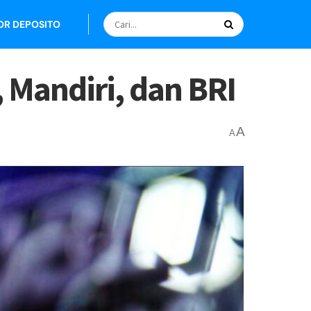
OR DEPOSITO
, Mandiri, dan BRI
A
A