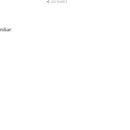
652 SHARES
iliar: