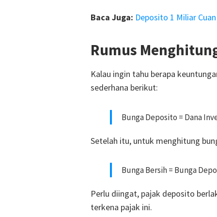
Baca Juga:
Deposito 1 Miliar Cuan
Rumus Menghitung
Kalau ingin tahu berapa keuntunga
sederhana berikut:
Bunga Deposito = Dana Inve
Setelah itu, untuk menghitung bung
Bunga Bersih = Bunga Depos
Perlu diingat, pajak deposito berla
terkena pajak ini.