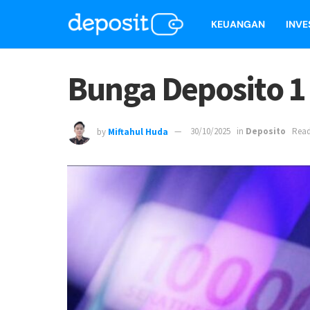
KEUANGAN
INVE
Bunga Deposito 1 
by
Miftahul Huda
30/10/2025
in
Deposito
Read