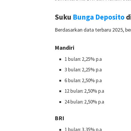
Suku
Bunga Deposito
d
Berdasarkan data terbaru 2025, be
Mandiri
1 bulan: 2,25% p.a
3 bulan: 2,25% p.a
6 bulan: 2,50% p.a
12 bulan: 2,50% p.a
24 bulan: 2,50% p.a
BRI
1 bulan: 3,35% p.a