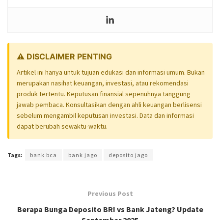
⚠️ DISCLAIMER PENTING
Artikel ini hanya untuk tujuan edukasi dan informasi umum. Bukan
merupakan nasihat keuangan, investasi, atau rekomendasi
produk tertentu. Keputusan finansial sepenuhnya tanggung
jawab pembaca. Konsultasikan dengan ahli keuangan berlisensi
sebelum mengambil keputusan investasi. Data dan informasi
dapat berubah sewaktu-waktu.
Tags:
bank bca
bank jago
deposito jago
Previous Post
Berapa Bunga Deposito BRI vs Bank Jateng? Update
September 2025