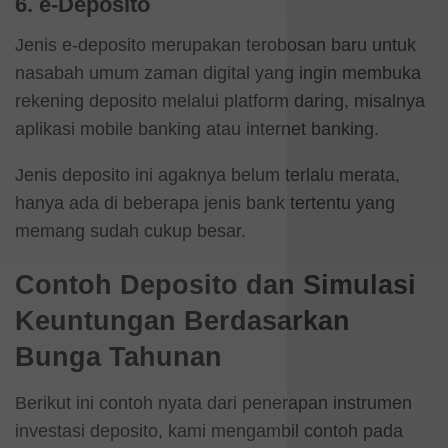
rekening deposito melalui platform daring, misalnya
aplikasi mobile banking atau internet banking.
Jenis deposito ini agaknya belum terlalu merata, hanya
ada di beberapa jenis bank tertentu yang memang
sudah cukup besar.
Contoh Deposito dan Simulasi
Keuntungan Berdasarkan Bunga
Tahunan
Berikut ini contoh nyata dari penerapan instrumen
investasi deposito, kami mengambil contoh pada jenis
deposito berjangka dan
simulasi keuntungan
.
Seorang nasabah mendatangi kantor cabang bank
terdekat (bisa bank umum maupun BPR). Kemudian ia