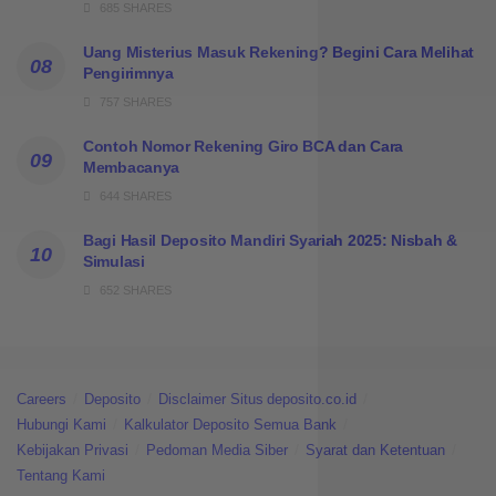
Simulasi
652 SHARES
Careers
Deposito
Disclaimer Situs deposito.co.id
Hubungi Kami
Kalkulator Deposito Semua Bank
Kebijakan Privasi
Pedoman Media Siber
Syarat dan Ketentuan
Tentang Kami
Copyright Deposito.co.id © 2025. AWBS Network.