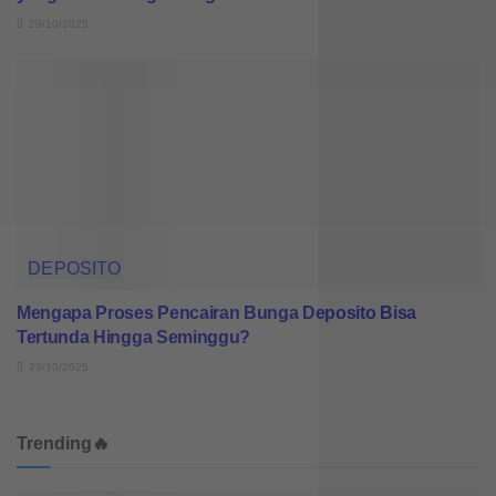
DEPOSITO
Mengapa Proses Pencairan Bunga Deposito Bisa Tertunda
Hingga Seminggu?
29/10/2025
Trending🔥