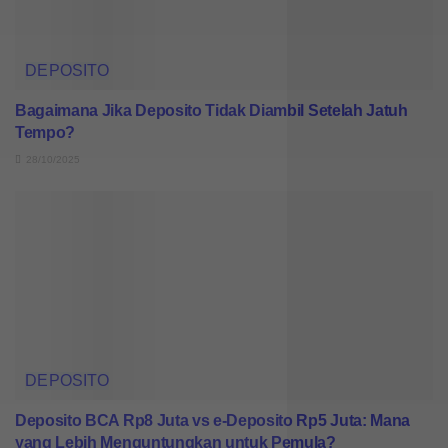
DEPOSITO
Deposito BCA Rp8 Juta vs e-Deposito Rp5 Juta: Mana yang
Lebih Menguntungkan untuk Pemula?
29/10/2025