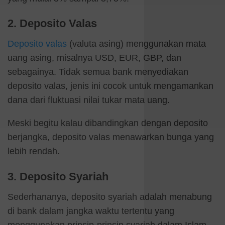
Deposito valas
(valuta asing) menggunakan mata uang
asing, misalnya USD, EUR, GBP, dan sebagainya. Tidak
semua bank menyediakan deposito valas, jenis ini
cocok untuk mengamankan dana dari fluktuasi nilai
tukar mata uang.
Meski begitu kalau dibandingkan dengan deposito
berjangka, deposito valas menawarkan bunga yang
lebih rendah.
3. Deposito Syariah
Sederhananya, deposito syariah adalah menabung di
bank dalam jangka waktu tertentu yang menggunakan
prinsip-prinsip syariah dalam Islam. Nasabah disebut
sebagai
shahibul maal
, sedangkan pihak bank disebut
sebagai
mudharib
.