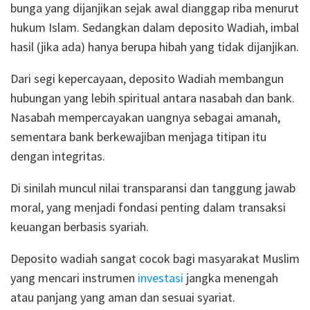
bunga yang dijanjikan sejak awal dianggap riba menurut
hukum Islam. Sedangkan dalam deposito Wadiah, imbal
hasil (jika ada) hanya berupa hibah yang tidak dijanjikan.
Dari segi kepercayaan, deposito Wadiah membangun
hubungan yang lebih spiritual antara nasabah dan bank.
Nasabah mempercayakan uangnya sebagai amanah,
sementara bank berkewajiban menjaga titipan itu
dengan integritas.
Di sinilah muncul nilai transparansi dan tanggung jawab
moral, yang menjadi fondasi penting dalam transaksi
keuangan berbasis syariah.
Deposito wadiah sangat cocok bagi masyarakat Muslim
yang mencari instrumen
investasi
jangka menengah
atau panjang yang aman dan sesuai syariat.