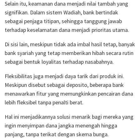
Selain itu, keamanan dana menjadi nilai tambah yang
signifikan. Dalam sistem Wadiah, bank bertindak
sebagai penjaga titipan, sehingga tanggung jawab
terhadap keselamatan dana menjadi prioritas utama.
Di sisi lain, meskipun tidak ada imbal hasil tetap, banyak
bank syariah yang tetap memberikan hibah secara rutin
sebagai bentuk loyalitas terhadap nasabahnya.
Fleksibilitas juga menjadi daya tarik dari produk ini.
Meskipun disebut sebagai deposito, beberapa bank
menawarkan fitur yang memungkinkan pencairan dana
lebih fleksibel tanpa penalti berat.
Hal ini menjadikannya solusi menarik bagi mereka yang
ingin menyimpan dana jangka menengah hingga
panjang, tanpa terikat dengan skema bunga.