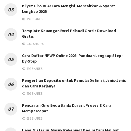
Bilyet Giro BCA: Cara Mengisi, Mencairkan & Syarat
Lengkap 2025
759 SHARES
Template Keuangan Excel Pribadi Gratis Download
Gratis
2397 SHARES
Cara Daftar NPWP Online 2026: Panduan Lengkap Step-
by-Step
792 SHARES
Pengertian Deposito untuk Pemula: Definisi, Jenis-Jenis
dan Cara Kerjanya
799 SHARES
Pencairan Giro Beda Bank: Durasi, Proses & Cara
Mempercepat
685 SHARES
Uang Misterius Masuk Rekening? Begini Cara Melihat