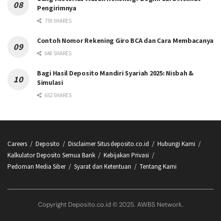
Pengirimnya
759 SHARES
Contoh Nomor Rekening Giro BCA dan Cara Membacanya
648 SHARES
Bagi Hasil Deposito Mandiri Syariah 2025: Nisbah &
Simulasi
652 SHARES
Careers
Deposito
Disclaimer Situs deposito.co.id
Hubungi Kami
Kalkulator Deposito Semua Bank
Kebijakan Privasi
Pedoman Media Siber
Syarat dan Ketentuan
Tentang Kami
Copyright Deposito.co.id © 2025. AWBS Network.