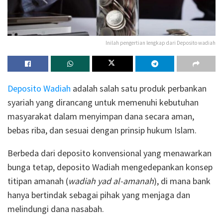
Inilah pengertian lengkap dari Deposito wadiah
Deposito Wadiah
adalah salah satu produk perbankan
syariah yang dirancang untuk memenuhi kebutuhan
masyarakat dalam menyimpan dana secara aman,
bebas riba, dan sesuai dengan prinsip hukum Islam.
Berbeda dari deposito konvensional yang menawarkan
bunga tetap, deposito Wadiah mengedepankan konsep
titipan amanah (
wadiah yad al-amanah
), di mana bank
hanya bertindak sebagai pihak yang menjaga dan
melindungi dana nasabah.