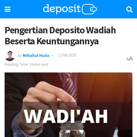
Pengertian Deposito Wadiah
Beserta Keuntungannya
by
Miftahul Huda
17/06/2025
A
A
Reading Time: 3 mins read