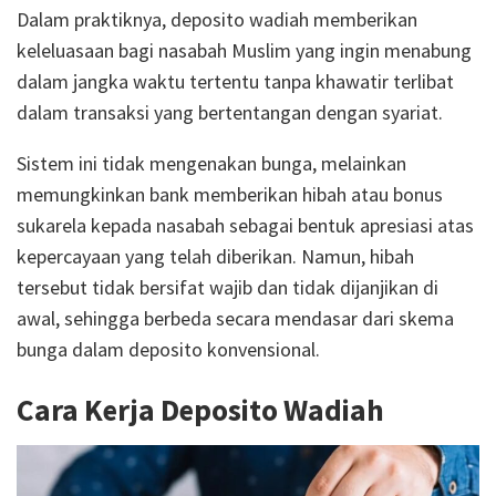
Dalam praktiknya, deposito wadiah memberikan
keleluasaan bagi nasabah Muslim yang ingin menabung
dalam jangka waktu tertentu tanpa khawatir terlibat
dalam transaksi yang bertentangan dengan syariat.
Sistem ini tidak mengenakan bunga, melainkan
memungkinkan bank memberikan hibah atau bonus
sukarela kepada nasabah sebagai bentuk apresiasi atas
kepercayaan yang telah diberikan. Namun, hibah
tersebut tidak bersifat wajib dan tidak dijanjikan di
awal, sehingga berbeda secara mendasar dari skema
bunga dalam deposito konvensional.
Cara Kerja Deposito Wadiah