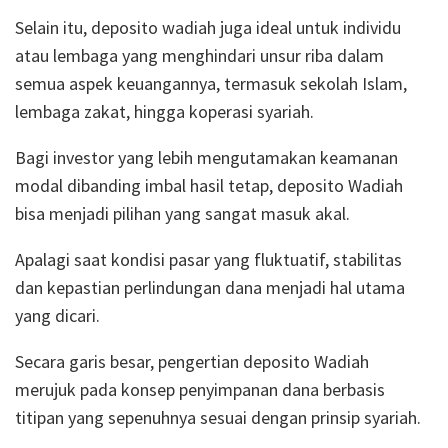
Selain itu, deposito wadiah juga ideal untuk individu
atau lembaga yang menghindari unsur riba dalam
semua aspek keuangannya, termasuk sekolah Islam,
lembaga zakat, hingga koperasi syariah.
Bagi investor yang lebih mengutamakan keamanan
modal dibanding imbal hasil tetap, deposito Wadiah
bisa menjadi pilihan yang sangat masuk akal.
Apalagi saat kondisi pasar yang fluktuatif, stabilitas
dan kepastian perlindungan dana menjadi hal utama
yang dicari.
Secara garis besar, pengertian deposito Wadiah
merujuk pada konsep penyimpanan dana berbasis
titipan yang sepenuhnya sesuai dengan prinsip syariah.