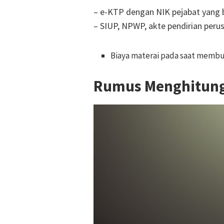
– e-KTP dengan NIK pejabat yang
– SIUP, NPWP, akte pendirian peru
Biaya materai pada saat membu
Rumus Menghitung