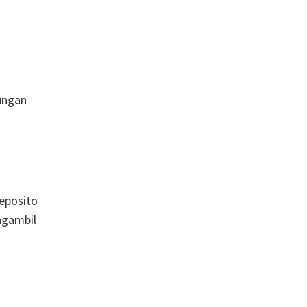
ungan
eposito
ngambil