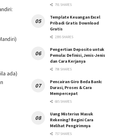
791 SHARES
ndiri:
Template Keuangan Excel
Pribadi Gratis Download
Gratis
2395 SHARES
Mandiri)
Pengertian Deposito untuk
Pemula: Definisi, Jenis-Jenis
dan Cara Kerjanya
798 SHARES
ila ada)
in
Pencairan Giro Beda Bank:
Durasi, Proses & Cara
Mempercepat
685 SHARES
Uang Misterius Masuk
Rekening? Begini Cara
Melihat Pengirimnya
757 SHARES