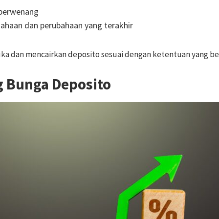
 berwenang
sahaan dan perubahaan yang terakhir
ka dan mencairkan deposito sesuai dengan ketentuan yang be
 Bunga Deposito