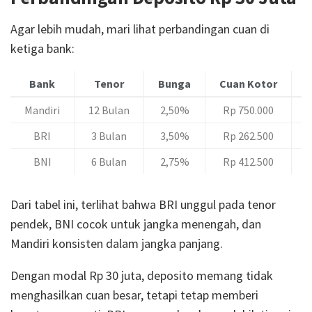
Agar lebih mudah, mari lihat perbandingan cuan di
ketiga bank:
Bank
Tenor
Bunga
Cuan Kotor
C
Mandiri
12 Bulan
2,50%
Rp 750.000
BRI
3 Bulan
3,50%
Rp 262.500
BNI
6 Bulan
2,75%
Rp 412.500
Dari tabel ini, terlihat bahwa BRI unggul pada tenor
pendek, BNI cocok untuk jangka menengah, dan
Mandiri konsisten dalam jangka panjang.
Dengan modal Rp 30 juta, deposito memang tidak
menghasilkan cuan besar, tetapi tetap memberi