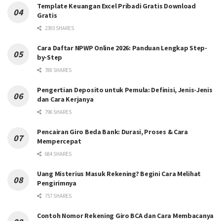
Template Keuangan Excel Pribadi Gratis Download
Gratis
2393 SHARES
Cara Daftar NPWP Online 2026: Panduan Lengkap Step-
by-Step
788 SHARES
Pengertian Deposito untuk Pemula: Definisi, Jenis-Jenis
dan Cara Kerjanya
796 SHARES
Pencairan Giro Beda Bank: Durasi, Proses & Cara
Mempercepat
684 SHARES
Uang Misterius Masuk Rekening? Begini Cara Melihat
Pengirimnya
757 SHARES
Contoh Nomor Rekening Giro BCA dan Cara Membacanya