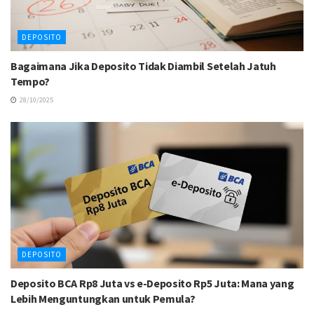
DEPOSITO
Bagaimana Jika Deposito Tidak Diambil Setelah Jatuh
Tempo?
28/10/2025
DEPOSITO
Deposito BCA Rp8 Juta vs e-Deposito Rp5 Juta: Mana yang
Lebih Menguntungkan untuk Pemula?