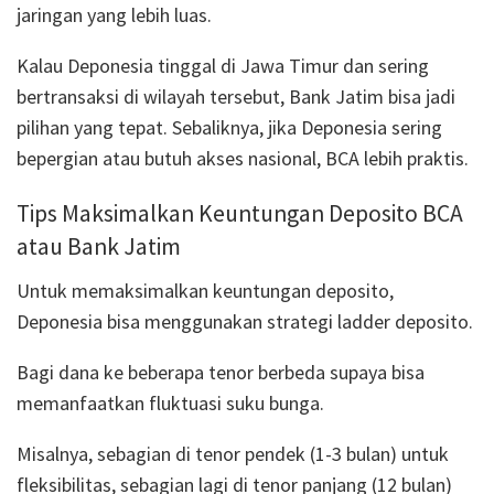
jaringan yang lebih luas.
Kalau Deponesia tinggal di Jawa Timur dan sering
bertransaksi di wilayah tersebut, Bank Jatim bisa jadi
pilihan yang tepat. Sebaliknya, jika Deponesia sering
bepergian atau butuh akses nasional, BCA lebih praktis.
Tips Maksimalkan Keuntungan Deposito BCA
atau Bank Jatim
Untuk memaksimalkan keuntungan deposito,
Deponesia bisa menggunakan strategi ladder deposito.
Bagi dana ke beberapa tenor berbeda supaya bisa
memanfaatkan fluktuasi suku bunga.
Misalnya, sebagian di tenor pendek (1-3 bulan) untuk
fleksibilitas, sebagian lagi di tenor panjang (12 bulan)