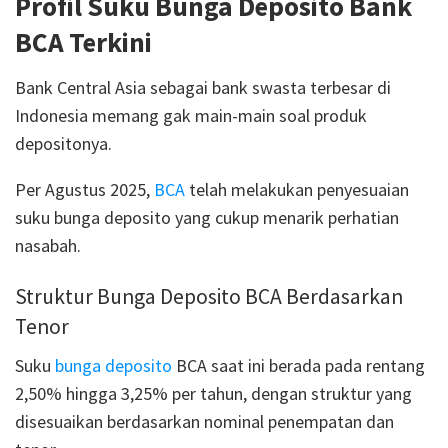
Profil Suku Bunga Deposito Bank
BCA Terkini
Bank Central Asia sebagai bank swasta terbesar di
Indonesia memang gak main-main soal produk
depositonya.
Per Agustus 2025,
BCA
telah melakukan penyesuaian
suku bunga deposito yang cukup menarik perhatian
nasabah.
Struktur Bunga Deposito BCA Berdasarkan
Tenor
Suku
bunga deposito
BCA saat ini berada pada rentang
2,50% hingga 3,25% per tahun, dengan struktur yang
disesuaikan berdasarkan nominal penempatan dan