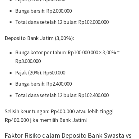
Bunga bersih: Rp2.000.000
Total dana setelah 12 bulan: Rp102.000.000
Deposito Bank Jatim (3,00%):
Bunga kotor per tahun: Rp100.000.000 × 3,00% =
Rp3.000.000
Pajak (20%): Rp600.000
Bunga bersih: Rp2.400.000
Total dana setelah 12 bulan: Rp102.400.000
Selisih keuntungan: Rp400.000 atau lebih tinggi
Rp400.000 jika memilih Bank Jatim!
Faktor Risiko dalam Deposito Bank Swasta vs