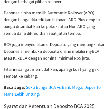
dengan berbagai pilihan rollover.
Deponesia bisa memilih Automatic Rollover (ARO)
dengan bunga dikreditkan bulanan, ARO Plus dengan
bunga ditambahkan ke pokok, atau Non ARO yang
semua dana dikreditkan saat jatuh tempo.
BCA juga menyediakan e-Deposito yang memungkinkan
Deponesia membuka deposito online melalui myBCA
atau KlikBCA dengan nominal minimal Rp5 juta.
Fitur ini sangat memudahkan, apalagi buat yang gak
sempat ke cabang.
Baca Juga:
Suku Bunga BCA vs Bank Mega: Deposito
Mana Lebih Untung?
Syarat dan Ketentuan Deposito BCA 2025