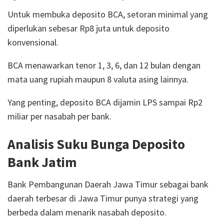
Untuk membuka deposito BCA, setoran minimal yang
diperlukan sebesar Rp8 juta untuk deposito
konvensional.
BCA menawarkan tenor 1, 3, 6, dan 12 bulan dengan
mata uang rupiah maupun 8 valuta asing lainnya.
Yang penting, deposito BCA dijamin LPS sampai Rp2
miliar per nasabah per bank.
Analisis Suku Bunga Deposito
Bank Jatim
Bank Pembangunan Daerah Jawa Timur sebagai bank
daerah terbesar di Jawa Timur punya strategi yang
berbeda dalam menarik nasabah deposito.