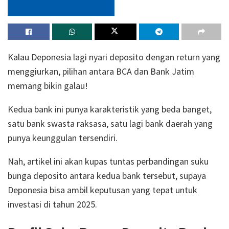
Kalau Deponesia lagi nyari deposito dengan return yang
menggiurkan, pilihan antara BCA dan Bank Jatim
memang bikin galau!
Kedua bank ini punya karakteristik yang beda banget,
satu bank swasta raksasa, satu lagi bank daerah yang
punya keunggulan tersendiri.
Nah, artikel ini akan kupas tuntas perbandingan suku
bunga deposito antara kedua bank tersebut, supaya
Deponesia bisa ambil keputusan yang tepat untuk
investasi di tahun 2025.