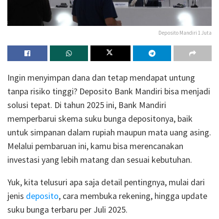
Deposito Mandiri 1 Juta
Ingin menyimpan dana dan tetap mendapat untung
tanpa risiko tinggi? Deposito Bank Mandiri bisa menjadi
solusi tepat. Di tahun 2025 ini, Bank Mandiri
memperbarui skema suku bunga depositonya, baik
untuk simpanan dalam rupiah maupun mata uang asing.
Melalui pembaruan ini, kamu bisa merencanakan
investasi yang lebih matang dan sesuai kebutuhan.
Yuk, kita telusuri apa saja detail pentingnya, mulai dari
jenis
deposito
, cara membuka rekening, hingga update
suku bunga terbaru per Juli 2025.