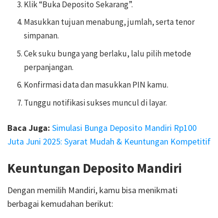
Klik “Buka Deposito Sekarang”.
Masukkan tujuan menabung, jumlah, serta tenor
simpanan.
Cek suku bunga yang berlaku, lalu pilih metode
perpanjangan.
Konfirmasi data dan masukkan PIN kamu.
Tunggu notifikasi sukses muncul di layar.
Baca Juga:
Simulasi Bunga Deposito Mandiri Rp100
Juta Juni 2025: Syarat Mudah & Keuntungan Kompetitif
Keuntungan Deposito Mandiri
Dengan memilih Mandiri, kamu bisa menikmati
berbagai kemudahan berikut: