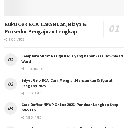
Buku Cek BCA: Cara Buat, Biaya &
Prosedur Pengajuan Lengkap
936 SHARES
Template Surat Resign Kerja yang Benar Free Download
Word
1293 SHARES
Bilyet Giro BCA: Cara Mengisi, Mencairkan & Syarat
Lengkap 2025
758 SHARES
Cara Daftar NPWP Online 2026: Panduan Lengkap Step-
by-Step
791 SHARES