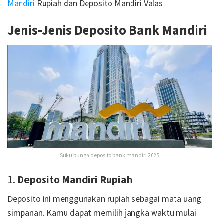
Mandiri
Rupiah dan Deposito Mandiri Valas
Jenis-Jenis Deposito Bank Mandiri
Suku bunga deposito bank mandiri 2025
1.
Deposito Mandiri Rupiah
Deposito ini menggunakan rupiah sebagai mata uang
simpanan. Kamu dapat memilih jangka waktu mulai