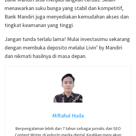
menawarkan suku bunga yang stabil dan kompetitif,
Bank Mandiri juga menyediakan kemudahan akses dan
tingkat keamanan yang tinggi.
Jangan tunda terlalu lama! Mulai investasimu sekarang
dengan membuka deposito melalui Livin’ by Mandiri
dan nikmati hasilnya di masa depan.
Miftahul Huda
Berpengalaman lebih dari 7 tahun sebagai jurnalis dan SEO
Content Writer di industri media digital. Keahlian mencakup