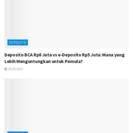
DEPOSITO
Deposito BCA Rp8 Juta vs e-Deposito Rp5 Juta: Mana yang
Lebih Menguntungkan untuk Pemula?
29/10/2025