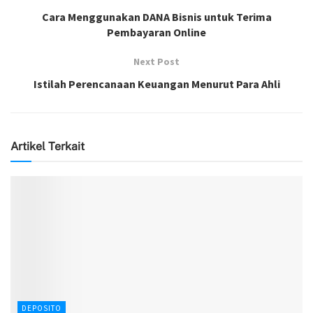
Cara Menggunakan DANA Bisnis untuk Terima
Pembayaran Online
Next Post
Istilah Perencanaan Keuangan Menurut Para Ahli
Artikel Terkait
DEPOSITO