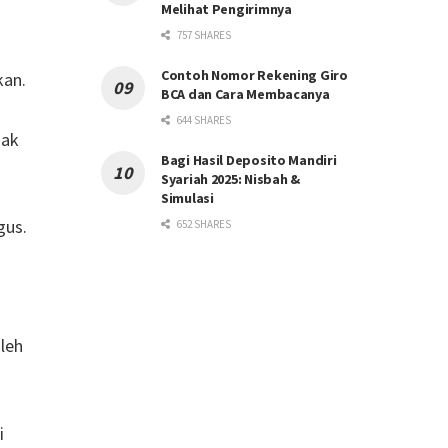
Melihat Pengirimnya
757 SHARES
Contoh Nomor Rekening Giro
kan.
BCA dan Cara Membacanya
644 SHARES
jak
Bagi Hasil Deposito Mandiri
Syariah 2025: Nisbah &
Simulasi
gus.
652 SHARES
oleh
i