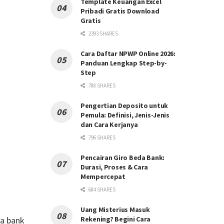
Template Keuangan Excel
Pribadi Gratis Download
Gratis
2393 SHARES
Cara Daftar NPWP Online 2026:
Panduan Lengkap Step-by-
Step
788 SHARES
Pengertian Deposito untuk
Pemula: Definisi, Jenis-Jenis
dan Cara Kerjanya
796 SHARES
Pencairan Giro Beda Bank:
Durasi, Proses & Cara
Mempercepat
684 SHARES
Uang Misterius Masuk
da bank
Rekening? Begini Cara