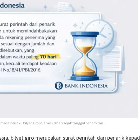
sa berlaku bilyet giro selama 70 hari sejak tanggal penerbitan
sia, bilyet giro merupakan surat perintah dari penarik kepa