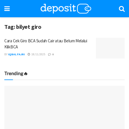
Tag:
bilyet giro
Cara Cek Giro BCA Sudah Cair atau Belum Melalui
KlikBCA
BY
IQBAL FAJRI
18/11/2025
0
Trending🔥