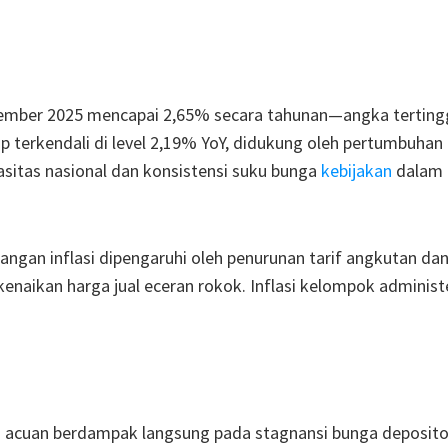
a
eptember 2025 mencapai 2,65% secara tahunan—angka terting
etap terkendali di level 2,19% YoY, didukung oleh pertumbuhan
sitas nasional dan konsistensi suku bunga
kebijakan
dalam
gan inflasi dipengaruhi oleh penurunan tarif angkutan da
t kenaikan harga jual eceran rokok. Inflasi kelompok adminis
 acuan berdampak langsung pada stagnansi bunga deposit