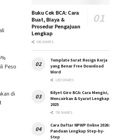
Buku Cek BCA: Cara
Buat, Biaya &
i
Prosedur Pengajuan
li
Lengkap
936 SHARES
05%
Template Surat Resign Kerja
li Peso
yang Benar Free Download
Word
1293 SHARES
Bilyet Giro BCA: Cara Mengisi,
kan di
Mencairkan & Syarat Lengkap
t
2025
758 SHARES
Cara Daftar NPWP Online 2026:
Panduan Lengkap Step-by-
Step