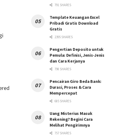
791 SHARES
Template Keuangan Excel
Pribadi Gratis Download
Gratis
gi
2395 SHARES
Pengertian Deposito untuk
Pemula: Definisi, Jenis-Jenis
dan Cara Kerjanya
798 SHARES
n
Pencairan Giro Beda Bank:
tered
Durasi, Proses & Cara
Mempercepat
685 SHARES
Uang Misterius Masuk
Rekening? Begini Cara
Melihat Pengirimnya
o
757 SHARES