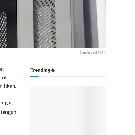
Sumber Jadi PCPM
at
Trending🔥
rut.
nifikan.
 2025-
i tengah