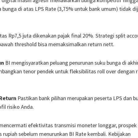
digital masih agresif menawarkan bunga kompetitif hingg
 bunga di atas LPS Rate (3,75% untuk bank umum) tidak di
as Rp7,5 juta dikenakan pajak final 20%. Strategi split acco
bawah threshold bisa memaksimalkan return nett.
un
BI mengisyaratkan peluang penurunan suku bunga di akhi
mbangkan tenor pendek untuk fleksibilitas roll over dengan 
Return
Pastikan bank pilihan merupakan peserta LPS dan b
il risiko Anda.
encermati efektivitas transmisi moneter longgar, prospek
tas rupiah sebelum menurunkan BI Rate kembali. Kebijakan