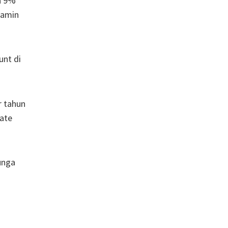
a 9%
jamin
unt di
r tahun
rate
unga