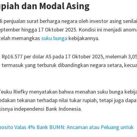
piah dan Modal Asing
penjualan surat berharga negara oleh investor asing senila
eptember hingga 17 Oktober 2025. Kondisi ini menjadi anoma
u telah memangkas
suku bunga
kebijakannya.
vel Rp16.577 per dolar AS pada 17 Oktober 2025, melemah 3,
i termasuk yang terburuk dibandingkan negara setara, kecua
uku Riefky menyatakan bahwa menahan suku bunga kebija
edakan tekanan terhadap nilai tukar rupiah, tetapi juga dapa
isnya independensi Bank Indonesia.
posito Valas 4% Bank BUMN: Ancaman atau Peluang untuk