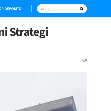
OR DEPOSITO
i Strategi
A
A