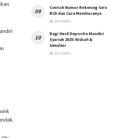
ikan
Contoh Nomor Rekening Giro
BCA dan Cara Membacanya
644 SHARES
andiri
Bagi Hasil Deposito Mandiri
k
Syariah 2025: Nisbah &
Simulasi
in.
652 SHARES
bank
endek.