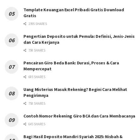
Template Keuangan Excel Pribadi Gratis Download
Gratis
2395 SHARES
Pengertian Deposito untuk Pemula: Definisi, Jenis-Jenis
dan Cara Kerjanya
798 SHARES
Pencairan Giro Beda Bank: Durasi, Proses & Cara
Mempercepat
685 SHARES
Uang Misterius Masuk Rekening? Begini Cara Melihat
Pengirimnya
758 SHARES
Contoh Nomor Rekening Giro BCA dan Cara Membacanya
645 SHARES
Bagi Hasil Deposito Mandiri Syariah 2025: Nisbah &