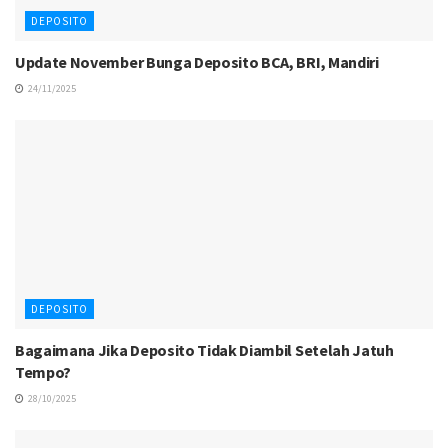
DEPOSITO
Update November Bunga Deposito BCA, BRI, Mandiri
24/11/2025
DEPOSITO
Bagaimana Jika Deposito Tidak Diambil Setelah Jatuh
Tempo?
28/10/2025