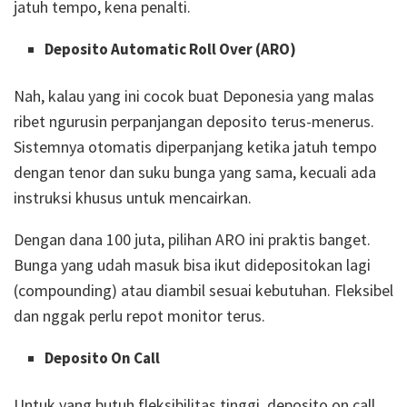
jatuh tempo, kena penalti.
Deposito Automatic Roll Over (ARO)
Nah, kalau yang ini cocok buat Deponesia yang malas
ribet ngurusin perpanjangan deposito terus-menerus.
Sistemnya otomatis diperpanjang ketika jatuh tempo
dengan tenor dan suku bunga yang sama, kecuali ada
instruksi khusus untuk mencairkan.
Dengan dana 100 juta, pilihan ARO ini praktis banget.
Bunga yang udah masuk bisa ikut didepositokan lagi
(compounding) atau diambil sesuai kebutuhan. Fleksibel
dan nggak perlu repot monitor terus.
Deposito On Call
Untuk yang butuh fleksibilitas tinggi, deposito on call