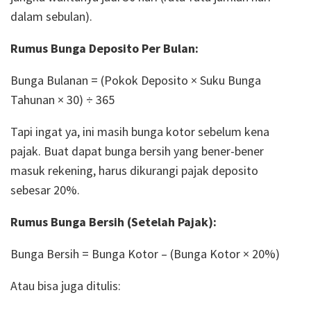
dalam sebulan).
Rumus Bunga Deposito Per Bulan:
Bunga Bulanan = (Pokok Deposito × Suku Bunga
Tahunan × 30) ÷ 365
Tapi ingat ya, ini masih bunga kotor sebelum kena
pajak. Buat dapat bunga bersih yang bener-bener
masuk rekening, harus dikurangi pajak deposito
sebesar 20%.
Rumus Bunga Bersih (Setelah Pajak):
Bunga Bersih = Bunga Kotor – (Bunga Kotor × 20%)
Atau bisa juga ditulis: