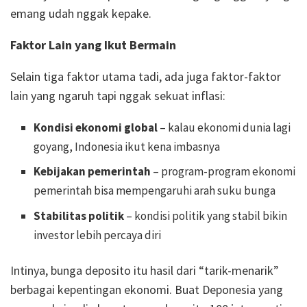
emang udah nggak kepake.
Faktor Lain yang Ikut Bermain
Selain tiga faktor utama tadi, ada juga faktor-faktor
lain yang ngaruh tapi nggak sekuat inflasi:
Kondisi ekonomi global
– kalau ekonomi dunia lagi
goyang, Indonesia ikut kena imbasnya
Kebijakan pemerintah
– program-program ekonomi
pemerintah bisa mempengaruhi arah suku bunga
Stabilitas politik
– kondisi politik yang stabil bikin
investor lebih percaya diri
Intinya, bunga deposito itu hasil dari “tarik-menarik”
berbagai kepentingan ekonomi. Buat Deponesia yang