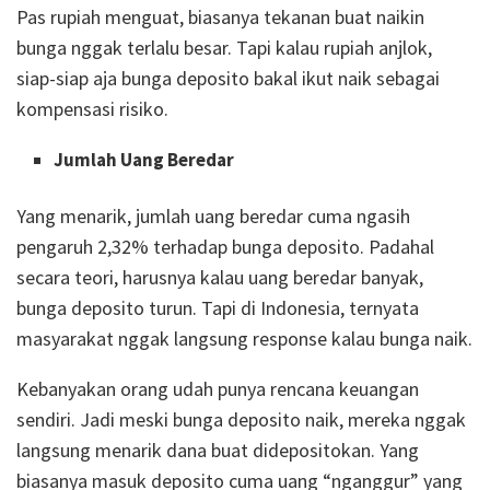
Pas rupiah menguat, biasanya tekanan buat naikin
bunga nggak terlalu besar. Tapi kalau rupiah anjlok,
siap-siap aja bunga deposito bakal ikut naik sebagai
kompensasi risiko.
Jumlah Uang Beredar
Yang menarik, jumlah uang beredar cuma ngasih
pengaruh 2,32% terhadap bunga deposito. Padahal
secara teori, harusnya kalau uang beredar banyak,
bunga deposito turun. Tapi di Indonesia, ternyata
masyarakat nggak langsung response kalau bunga naik.
Kebanyakan orang udah punya rencana keuangan
sendiri. Jadi meski bunga deposito naik, mereka nggak
langsung menarik dana buat didepositokan. Yang
biasanya masuk deposito cuma uang “nganggur” yang