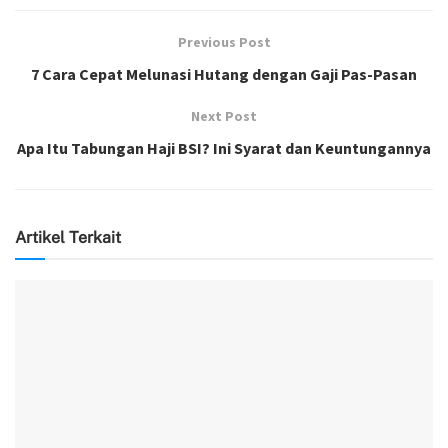
Previous Post
7 Cara Cepat Melunasi Hutang dengan Gaji Pas-Pasan
Next Post
Apa Itu Tabungan Haji BSI? Ini Syarat dan Keuntungannya
Artikel Terkait