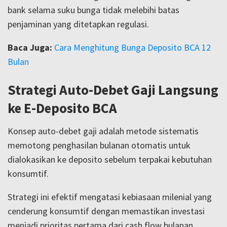
bank selama suku bunga tidak melebihi batas
penjaminan yang ditetapkan regulasi.
Baca Juga:
Cara Menghitung Bunga Deposito BCA 12
Bulan
Strategi Auto-Debet Gaji Langsung
ke E-Deposito BCA
Konsep auto-debet gaji adalah metode sistematis
memotong penghasilan bulanan otomatis untuk
dialokasikan ke deposito sebelum terpakai kebutuhan
konsumtif.
Strategi ini efektif mengatasi kebiasaan milenial yang
cenderung konsumtif dengan memastikan investasi
menjadi prioritas pertama dari cash flow bulanan.