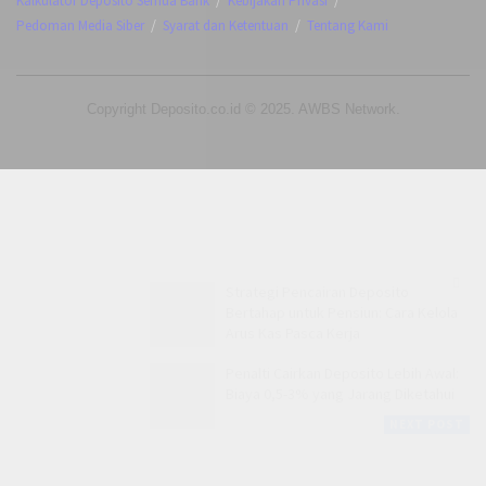
Pedoman Media Siber
Syarat dan Ketentuan
Tentang Kami
Copyright Deposito.co.id © 2025. AWBS Network.