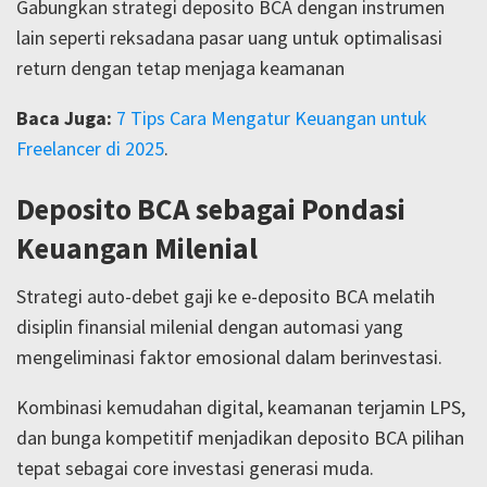
Gabungkan strategi deposito BCA dengan instrumen
lain seperti reksadana pasar uang untuk optimalisasi
return dengan tetap menjaga keamanan
Baca Juga:
7 Tips Cara Mengatur Keuangan untuk
Freelancer di 2025
.
Deposito BCA sebagai Pondasi
Keuangan Milenial
Strategi auto-debet gaji ke e-deposito BCA melatih
disiplin finansial milenial dengan automasi yang
mengeliminasi faktor emosional dalam berinvestasi.
Kombinasi kemudahan digital, keamanan terjamin LPS,
dan bunga kompetitif menjadikan deposito BCA pilihan
tepat sebagai core investasi generasi muda.