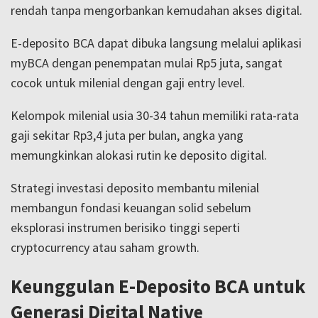
rendah tanpa mengorbankan kemudahan akses digital.
E-deposito BCA dapat dibuka langsung melalui aplikasi
myBCA dengan penempatan mulai Rp5 juta, sangat
cocok untuk milenial dengan gaji entry level.
Kelompok milenial usia 30-34 tahun memiliki rata-rata
gaji sekitar Rp3,4 juta per bulan, angka yang
memungkinkan alokasi rutin ke deposito digital.
Strategi investasi deposito membantu milenial
membangun fondasi keuangan solid sebelum
eksplorasi instrumen berisiko tinggi seperti
cryptocurrency atau saham growth.
Keunggulan E-Deposito BCA untuk
Generasi Digital Native