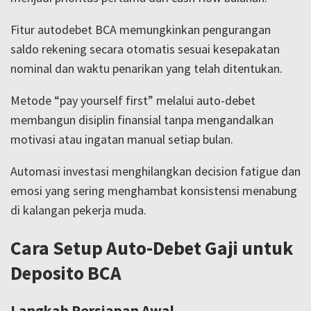
Fitur autodebet BCA memungkinkan pengurangan
saldo rekening secara otomatis sesuai kesepakatan
nominal dan waktu penarikan yang telah ditentukan.
Metode “pay yourself first” melalui auto-debet
membangun disiplin finansial tanpa mengandalkan
motivasi atau ingatan manual setiap bulan.
Automasi investasi menghilangkan decision fatigue dan
emosi yang sering menghambat konsistensi menabung
di kalangan pekerja muda.
Cara Setup Auto-Debet Gaji untuk
Deposito BCA