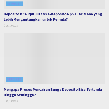
Deposito BCA Rp8 Juta vs e-Deposito Rp5 Juta: Mana yang
Lebih Menguntungkan untuk Pemula?
29/10/2025
DEPOSITO
Mengapa Proses Pencairan Bunga Deposito Bisa Tertunda
Hingga Seminggu?
29/10/2025