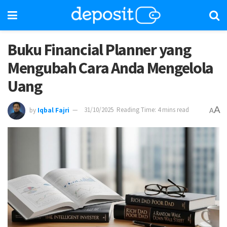
Buku Financial Planner yang
Mengubah Cara Anda Mengelola
Uang
A
by
Iqbal Fajri
31/10/2025
Reading Time: 4 mins read
A